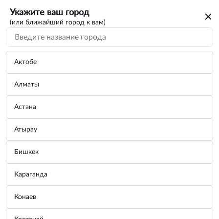
Укажите ваш город
(или ближайший город к вам)
Добро пожаловать в наш магазин
автозапчастей
Актобе
Алматы
Поиск работает по VIN/FRAME
Астана
Каталоги
Атырау
Бишкек
уары и Масла
Гараж для ваших
орт
Добавьте по VIN/FRAME
Караганда
Конаев