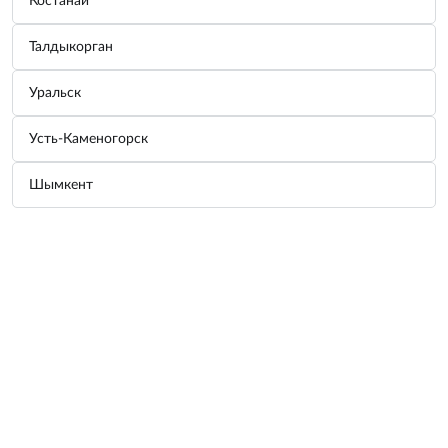
Костанай
Каталог запчастей по марке
Талдыкорган
Hyundai
Уральск
Усть-Каменогорск
Шымкент
KIA
Chevrolet
Toyota