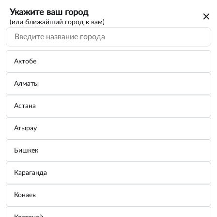
Укажите ваш город
(или ближайший город к вам)
Поиск по каталогу
По VIN/Узлам
По параметрам
Актобе
Алматы
Астана
Атырау
Вы искали каталог на автомобиль
Бишкек
ISUZU
Караганда
Для дальнейшего просмотра нужно авторизоваться. От вас
только номер телефона
потребуется
Конаев
Зарегистрироваться