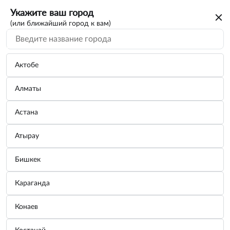
Укажите ваш город
(или ближайший город к вам)
Поиск по каталогу
По VIN/Узлам
По параметрам
Актобе
Алматы
Астана
Атырау
Вы искали каталог на автомобиль
Бишкек
SKODA
Караганда
Для дальнейшего просмотра нужно авторизоваться. От вас
только номер телефона
потребуется
Конаев
Зарегистрироваться