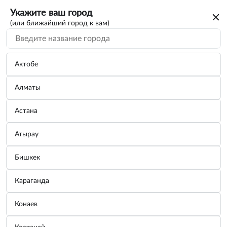
Укажите ваш город
(или ближайший город к вам)
Поиск по каталогу
По VIN/Узлам
По параметрам
Актобе
Алматы
Астана
Атырау
Вы искали каталог на автомобиль
Бишкек
BMW
Караганда
Для дальнейшего просмотра нужно авторизоваться. От вас
только номер телефона
потребуется
Конаев
Зарегистрироваться