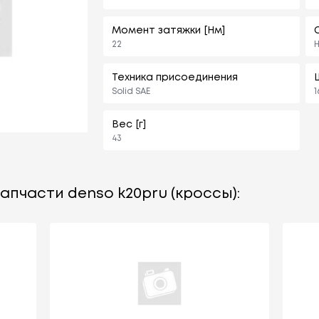
Момент затяжки [Нм]
22
Н
Техника присоединения
Solid SAE
1
Вес [г]
43
апчасти denso k20pru (кроссы):