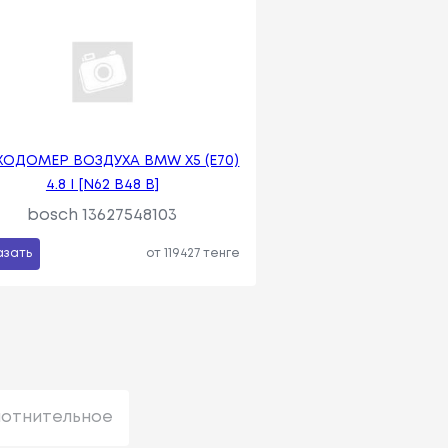
ХОДОМЕР ВОЗДУХА BMW X5 (E70)
4.8 I [N62 B48 B]
bosch 13627548103
азать
от 119427 тенге
лотнительное