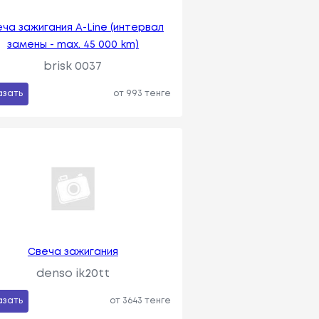
ча зажигания A-Line (интервал
замены - max. 45 000 km)
brisk 0037
азать
от 993 тенге
Свеча зажигания
denso ik20tt
азать
от 3643 тенге