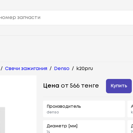
/
Свечи зажигания
/
Denso
/
k20pru
Цена
от 566 тенге
Купить
Производитель
denso
k
Диаметр [мм]
14
1