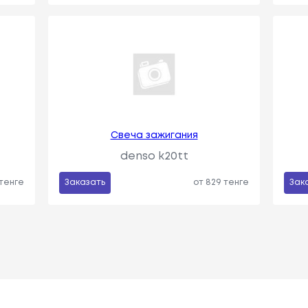
Свеча зажигания
denso k20tt
 тенге
Заказать
от 829 тенге
Зак