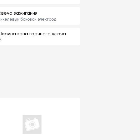
Свеча зажигания
икелевый боковой электрод
Ширина зева гаечного ключа
6