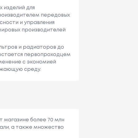
 изделий для
производителем передовых
асности и управления
мировых производителей
ильтров и радиаторов до
O остается первопроходцем
аменение с экономией
ужающую среду.
т магазине более 70 млн
али, а также множество