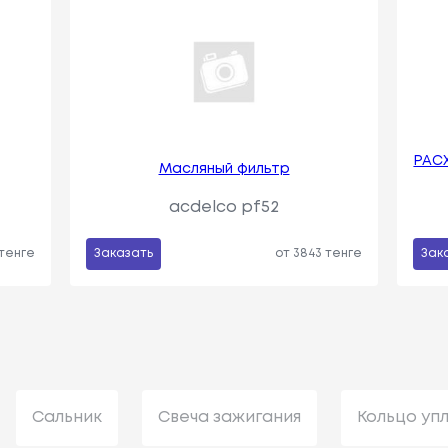
РАС
Масляный фильтр
acdelco pf52
 тенге
Заказать
от 3843 тенге
Зак
Сальник
Свеча зажигания
Кольцо уп