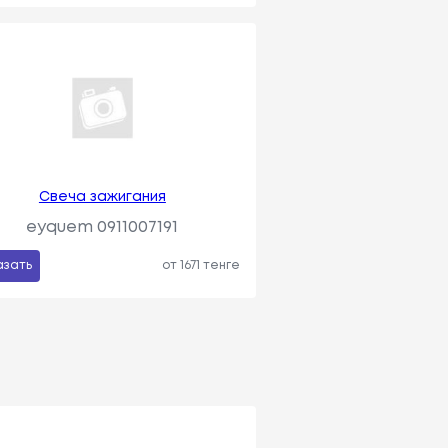
Свеча зажигания
eyquem 0911007191
азать
от 1671 тенге