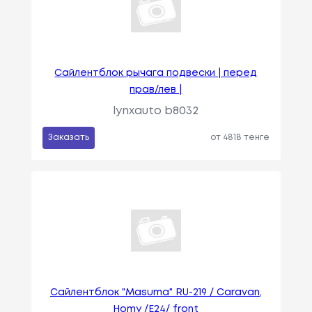
Сайлентблок рычага подвески | перед
прав/лев |
lynxauto b8032
Заказать
от 4818 тенге
Сайлентблок "Masuma" RU-219 / Caravan,
Homy /Е24/ front