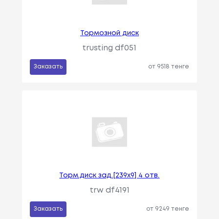
Тормозной диск
trusting df051
Заказать
от 9518 тенге
Торм.диск зад.[239x9] 4 отв.
trw df4191
Заказать
от 9249 тенге