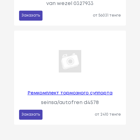
van wezel 0327933
Заказать
от 56031 тенге
Ремкомплект тормозного суппорта
seinsa/autofren d4578
Заказать
от 2410 тенге