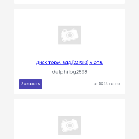
Диск торм. зад.[239x10] 4 отв.
delphi bg2538
Заказать
от 5044 тенге