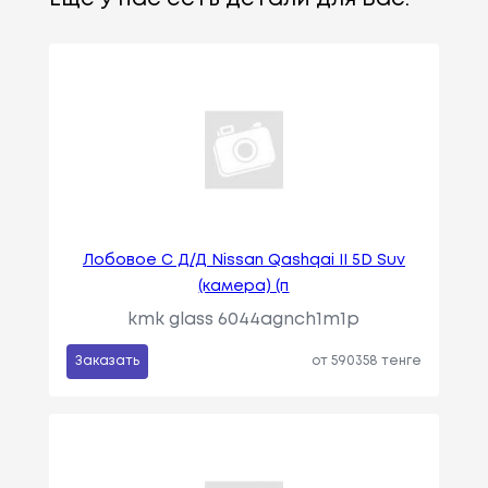
Лобовое С Д/Д Nissan Qashqai II 5D Suv
(камера) (п
kmk glass 6044agnch1m1p
Заказать
от 590358 тенге