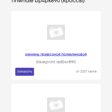
finwhale bp4pk890 (кроссы):
ремень приводной поликлиновой
blueprint ad04r890
Заказать
от 2257 тенге