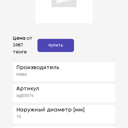
Цена
от
3987
Купить
тенге
Производитель
miles
Артикул
ag03074
Наружный диаметр [мм]
70