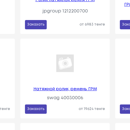
ГР
jpgroup 1212200700
Заказать
от 6983 тенге
Зак
Натяжной ролик, ремень ГРМ
swag 40030006
 тенге
Заказать
от 19624 тенге
Зак