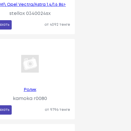
М!\ Opel Vectra/Astra 1.4/1.6 86>
stellox 0340024sx
азать
от 4092 тенге
Ролик
kamoka r0080
азать
от 9796 тенге