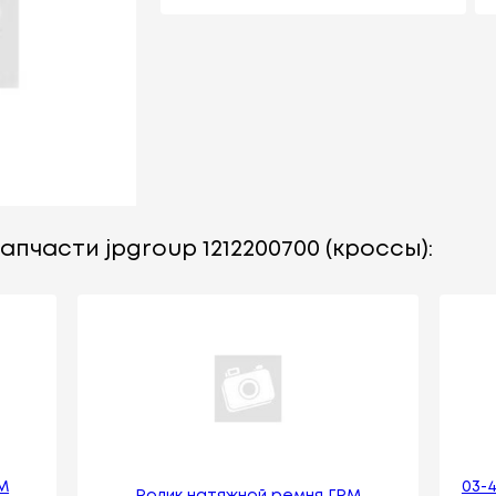
апчасти jpgroup 1212200700 (кроссы):
М
03-
Ролик натяжной ремня ГРМ