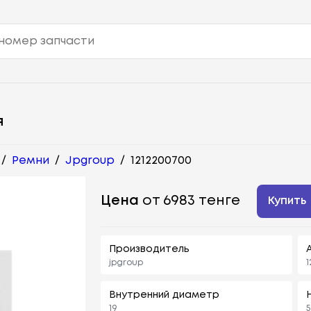
я
/
Ремни
/
Jpgroup
/
1212200700
Цена
от 6983 тенге
Купить
Производитель
jpgroup
1
Внутренний диаметр
19
5