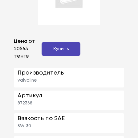
Цена
от
20563
Купить
тенге
Производитель
valvoline
Артикул
872368
Вязкость по SAE
5W-30