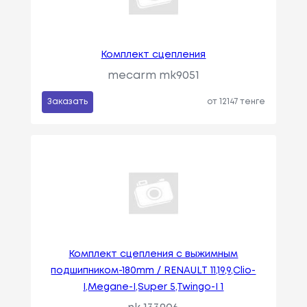
Комплект сцепления
mecarm mk9051
Заказать
от 12147 тенге
Комплект сцепления с выжимным
подшипником-180mm / RENAULT 11,19,9,Clio-
I,Megane-I,Super 5,Twingo-I 1