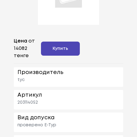
Цена
от
14082
Купить
тенге
Производитель
tyc
Артикул
203114052
Вид допуска
проверено E-Typ