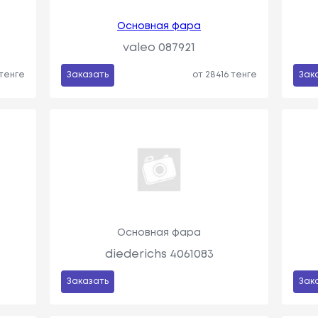
Основная фара
valeo 087921
 тенге
Заказать
от 28416 тенге
Зак
Основная фара
diederichs 4061083
Заказать
Зак