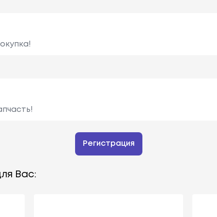
окупка!
апчасть!
Регистрация
ля Вас: