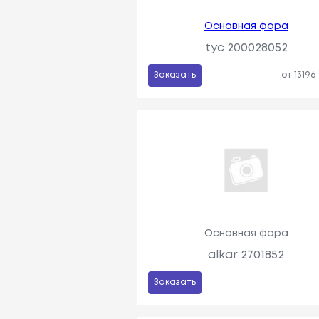
Основная фара
tyc 200028052
Заказать
от 13196
Основная фара
alkar 2701852
Заказать