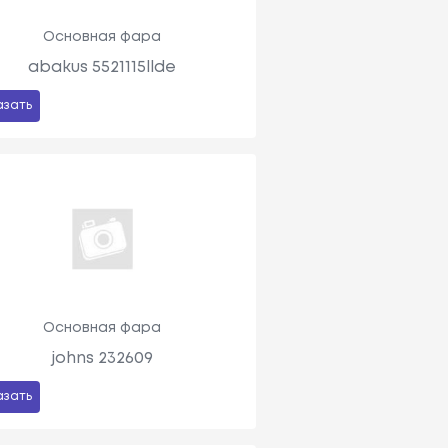
Основная фара
abakus 5521115llde
азать
Основная фара
johns 232609
азать