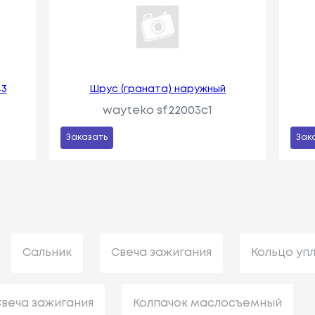
43
Шрус (граната) наружный
wayteko sf22003c1
Заказать
Зак
Сальник
Свеча зажигания
Кольцо уп
веча зажигания
Колпачок маслосъемный