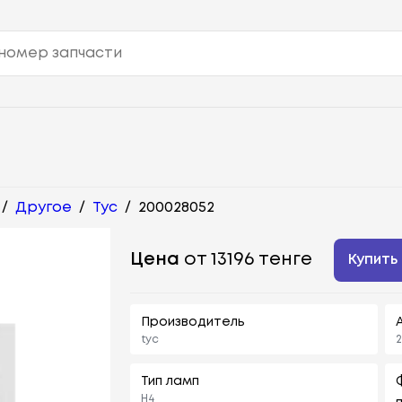
/
Другое
/
Tyc
/
200028052
Цена
от 13196 тенге
Купить
Производитель
tyc
2
Тип ламп
H4