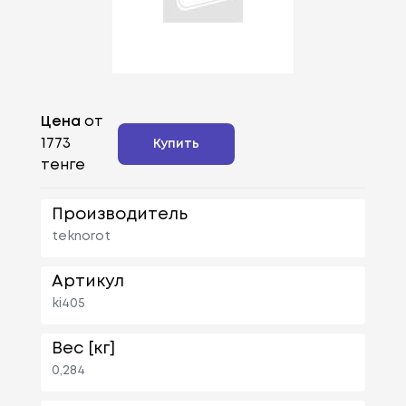
Цена
от
1773
Купить
тенге
Производитель
teknorot
Артикул
ki405
Вес [кг]
0,284