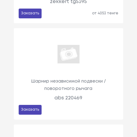
zekkert tg5395
Заказать
от 4053 тенге
Шарнир независимой подвески /
поворотного рычага
abs 220469
Заказать