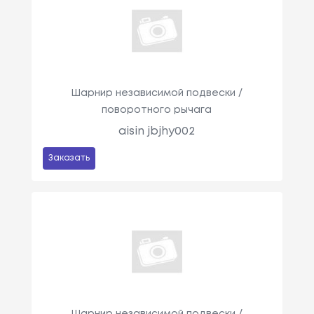
Шарнир независимой подвески /
поворотного рычага
aisin jbjhy002
Заказать
Шарнир независимой подвески /