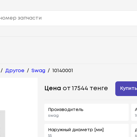
/
Другое
/
Swag
/
10140001
Цена
от 17544 тенге
Купит
Производитель
swag
1
Наружный диаметр [мм]
55
6