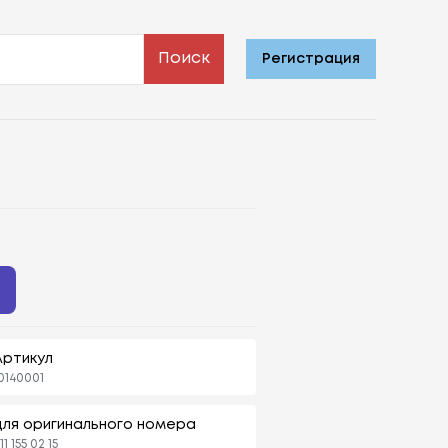
Поиск
Регистрация
ь
Артикул
0140001
для оригинального номера
11 155 02 15