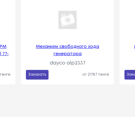
ГРМ
Механизм свободного хода
) 77-
генератора
dayco alp2337
 тенге
Заказать
от 21787 тенге
Зак