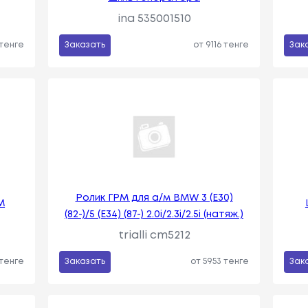
ina 535001510
 тенге
Заказать
от 9116 тенге
Зак
Ролик ГРМ для а/м BMW 3 (E30)
М
(82-)/5 (E34) (87-) 2.0i/2.3i/2.5i (натяж.)
trialli cm5212
 тенге
Заказать
от 5953 тенге
Зак