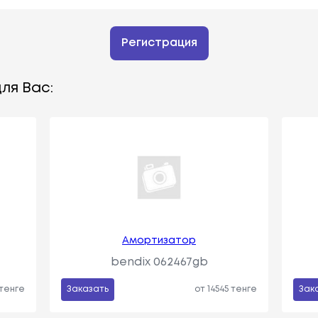
Регистрация
ля Вас:
Амортизатор
bendix 062467gb
 тенге
Заказать
от 14545 тенге
Зак