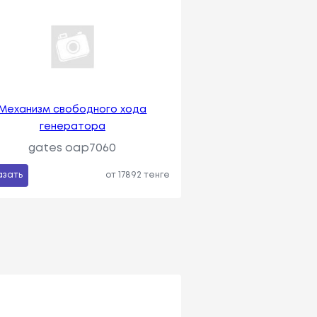
Механизм свободного хода
генератора
gates oap7060
азать
от 17892 тенге