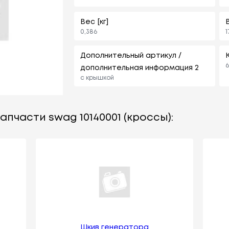
Вес [кг]
0,386
1
Дополнительный артикул /
6
дополнительная информация 2
с крышкой
апчасти swag 10140001 (кроссы):
Шкив генератора