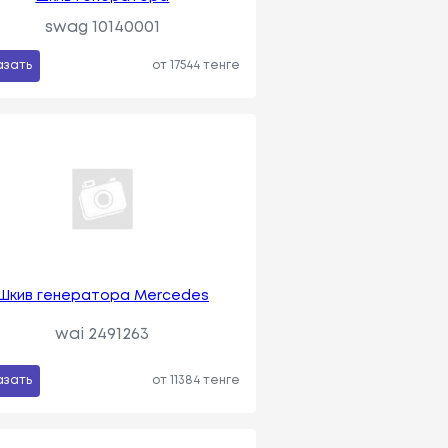
swag 10140001
азать
от 17544 тенге
Шкив генератора Mercedes
wai 2491263
азать
от 11384 тенге