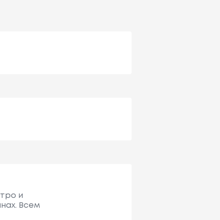
стро и
нах. Всем