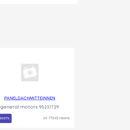
PANELDACHMITTEINNEN
general motors 95231729
азать
от 77045 тенге