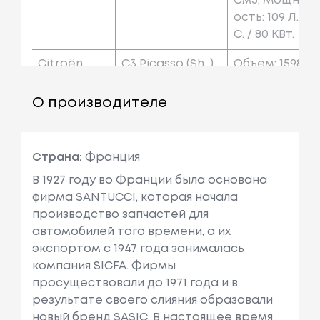
См3, Мощн
Ость: 109 Л.
С. / 80 КВт.
Citroën
C3 Picasso (sh_)
Объем: 1598
См3, Мощн
Ость: 114 Л.
О производителе
С. / 84 КВт.
Citroën
Ds3 (sa_)
Объем: 1397
Страна:
Франция
См3, Мощн
Ость: 95 Л.с.
В 1927 году во Франции была основана
/ 70 КВт.
фирма SANTUCCI, которая начала
производство запчастей для
Citroën
Ds3 (sa_)
Объем: 1397
автомобилей того времени, а их
См3, Мощн
экспортом с 1947 года занималась
Ость: 98 Л.с.
компания SICFA. Фирмы
/ 72 КВт.
просуществовали до 1971 года и в
результате своего слияния образовали
Citroën
Xsara (n1)
Объем: 1587
новый бренд SASIC. В настоящее время