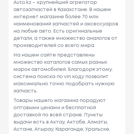
Auto.kz – крупнейший агрегатор
См3, Мощн
автозапчастей в Казахстане. В нашем
Ость: 120 Л.
интернет магазине более 70 млн
С. / 88 КВт.
наименований запчастей и аксессуаров
на любые авто. Есть оригинальные
Peugeot
1007 (km_)
Объем: 1398
детали, а также множество аналогов от
См3, Мощн
производителей со всего мира.
Ость: 68 Л.с.
/ 50 КВт.
На нашем сайте представлены
множество каталогов самых разных
Peugeot
2008 I (cu_)
Объем: 1598
марок автомобилей. Благодоря этому,
См3, Мощн
система поиска по vin коду позволит
Ость: 120 Л.
максимально точно подобрать нужную
С. / 88 КВт.
запчасть.
Peugeot
Partner Вэн (5_,
Объем: 1360
Товары нашего магазина порадуют
G_)
См3, Мощн
оптовыми ценами и бесплатной
Ость: 73 Л.с.
доставкой по всей стране. Пункты
/ 54 КВт.
выдачи есть в Актау, Актобе, Алматы,
Астане, Атырау, Караганде, Уральске,
Peugeot
Partner Автофур
Объем: 1124