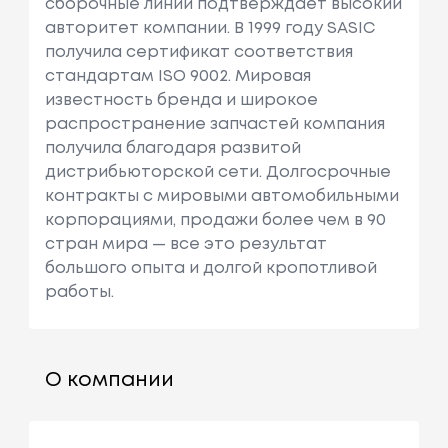
сборочные линии подтверждает высокий
См3, Мощн
авторитет компании. В 1999 году SASIC
Ость: 92 Л.с.
получила сертификат соответствия
/ 68 КВт.
стандартам ISO 9002. Мировая
известность бренда и широкое
Peugeot
208 Ii (ub_, Up_, U
Объем: 0 С
распространение запчастей компания
W_, Uj_)
М3, Мощно
получила благодаря развитой
Сть: 136 Л.с.
дистрибьюторской сети. Долгосрочные
/ 100 КВт.
контракты с мировыми автомобильными
Peugeot
207 (wa_, Wc_)
Объем: 1398
корпорациями, продажи более чем в 90
См3, Мощн
стран мира — все это результат
Ость: 68 Л.с.
большого опыта и долгой кропотливой
/ 50 КВт.
работы.
Peugeot
207 Sw (wk_)
Объем: 1397
См3, Мощн
Ость: 98 Л.с.
О компании
/ 72 КВт.
Peugeot
208 I (ca_, Cc_)
Объем: 1598