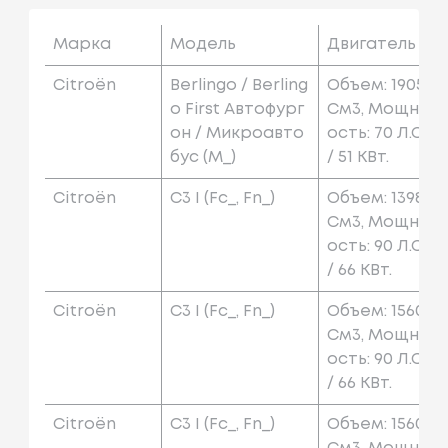
Марка
Модель
Двигатель
Citroën
Berlingo / Berling
Объем: 1905
O First Автофург
См3, Мощн
Он / Микроавто
Ость: 70 Л.с.
Бус (m_)
/ 51 КВт.
Citroën
C3 I (fc_, Fn_)
Объем: 1398
См3, Мощн
Ость: 90 Л.с.
/ 66 КВт.
Citroën
C3 I (fc_, Fn_)
Объем: 1560
См3, Мощн
Ость: 90 Л.с.
/ 66 КВт.
Citroën
C3 I (fc_, Fn_)
Объем: 1560