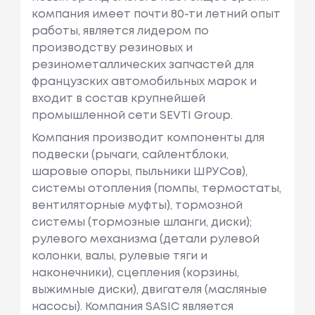
См3, Мощн
компания имеет почти 80-ти летний опыт
Ость: 88 Л.с.
работы, является лидером по
/ 65 КВт.
производству резиновых и
резинометаллических запчастей для
Citroën
Xsara Break (n2)
Объем: 1587
французских автомобильных марок и
См3, Мощн
входит в состав крупнейшей
Ость: 88 Л.с.
промышленной сети SEVTI Group.
/ 65 КВт.
Компания производит компоненты для
Citroën
Xsara Купе (n0)
Объем: 1587
подвески (рычаги, сайлентблоки,
См3, Мощн
шаровые опоры, пыльники ШРУСов),
Ость: 88 Л.с.
системы отопления (помпы, термостаты,
/ 65 КВт.
вентиляторные муфты), тормозной
системы (тормозные шланги, диски);
Peugeot
208 I (ca_, Cc_)
Объем: 1598
рулевого механизма (детали рулевой
См3, Мощн
колонки, валы, рулевые тяги и
Ость: 156 Л.
наконечники), сцепления (корзины,
С. / 115 КВт.
выжимные диски), двигателя (масляные
Peugeot
207 (wa_, Wc_)
Объем: 1360
насосы). Компания SASIC является