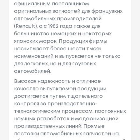
См3, Мощн
официальным поставщиком
Ость: 75 Л.с.
оригинальных запчастей для французких
/ 55 КВт.
автомобильных производителей
(Renault), а с 1982 года также для
Peugeot
207 (wa_, Wc_)
Объем: 1397
большинства немецких и некоторых
См3, Мощн
японских марок. Продукция фирмы
Ость: 98 Л.с.
насчитывает более шести тысяч
/ 72 КВт.
наименований и выпускается не только
для легковых, но и для грузовых
Peugeot
208 I (ca_, Cc_)
Объем: 1598
автомобилей.
См3, Мощн
Ость: 200 Л.
Высокая надежность и отличное
С. / 147 КВт.
качество выпускаемой продукции
достигается путем тщательного
Peugeot
208 I (ca_, Cc_)
Объем: 1398
контроля за производственно-
См3, Мощн
технологическим процессом, постоянных
Ость: 68 Л.с.
научных разработок и модернизацией
/ 50 КВт.
производственных линий. Прямые
поставки автомобильных запчастей на
Peugeot
208 I (ca_, Cc_)
Объем: 1560