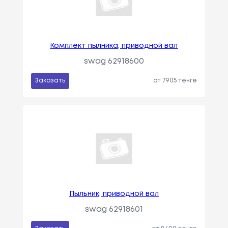
Комплект пылника, приводной вал
swag 62918600
Заказать
от 7905 тенге
Пыльник, приводной вал
swag 62918601