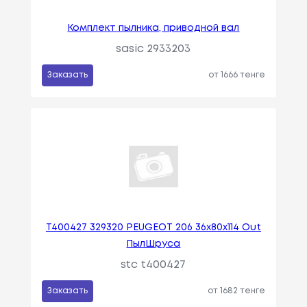
Комплект пылника, приводной вал
sasic 2933203
Заказать
от 1666 тенге
T400427 329320 PEUGEOT 206 36x80x114 Out
ПылШруса
stc t400427
Заказать
от 1682 тенге