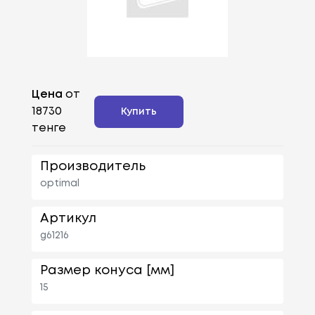
Цена
от
18730
Купить
тенге
Производитель
optimal
Артикул
g61216
Размер конуса [мм]
15