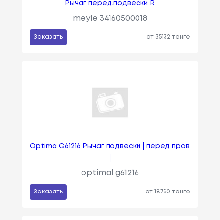
Рычаг перед.подвески R
meyle 34160500018
Заказать
от 35132 тенге
Optima G61216 Рычаг подвески | перед прав
|
optimal g61216
Заказать
от 18730 тенге