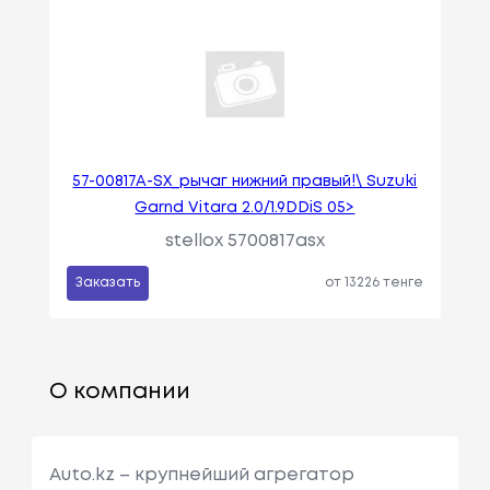
57-00817A-SX_рычаг нижний правый!\ Suzuki
Garnd Vitara 2.0/1.9DDiS 05>
stellox 5700817asx
Заказать
от 13226 тенге
О компании
Auto.kz – крупнейший агрегатор