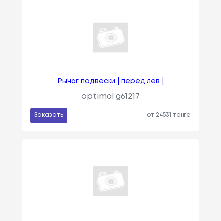
Рычаг подвески | перед лев |
optimal g61217
Заказать
от 24531 тенге