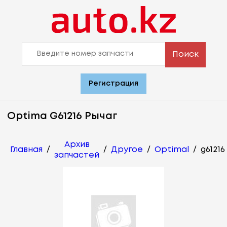
Поиск
Регистрация
Optima G61216 Рычаг
Архив
Главная
/
/
Другое
/
Optimal
/
g61216
запчастей