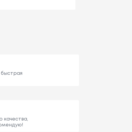
, быстрая
о качества,
комендую!