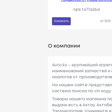
nps t471a26a
Заказать
от 5120
О компании
Auto.kz – крупнейший агре
наименований запчастей и 
аналогов от производителе
На нашем сайте представл
система поиска по vin код
Товары нашего магазина по
выдачи есть в Актау, Актоб
Талдыкоргане, Шымкенте и 