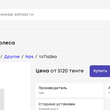
олеса
/
Другое
/
Nps
/
t471a26a
Цена
от 5120 тенге
Купить
Производитель
nps
t
Сторона установки
Задний мост