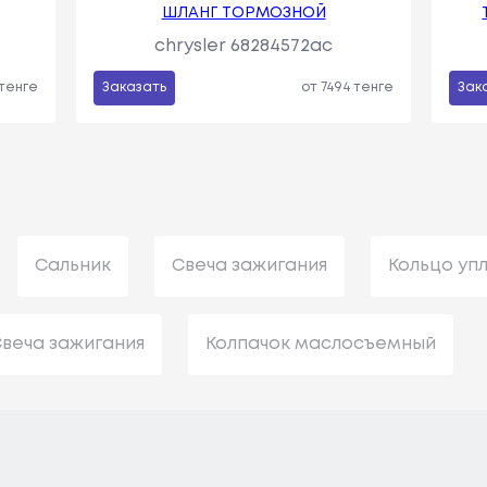
ШЛАНГ ТОРМОЗНОЙ
chrysler 68284572ac
 тенге
Заказать
от 7494 тенге
Зак
Сальник
Свеча зажигания
Кольцо уп
веча зажигания
Колпачок маслосъемный