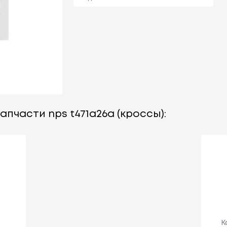
апчасти nps t471a26a (кроссы):
К