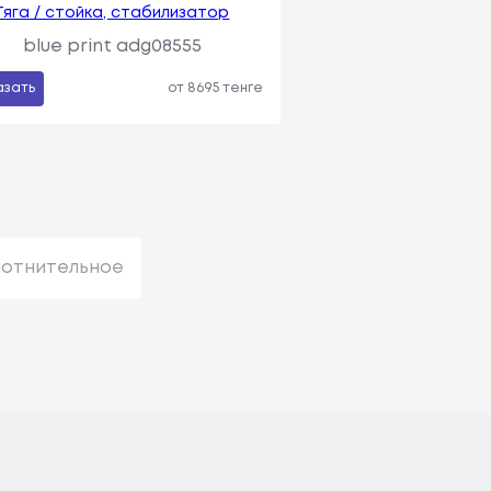
Тяга / стойка, стабилизатор
blue print adg08555
азать
от 8695 тенге
лотнительное