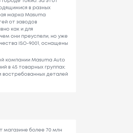
 городе Токио. За этот
ходящимися в разных
овая марка Masuma
тей от заводов
вно как и для
 чем они преуспели, но уже
ества ISO-9001, оснащены
ной компании Masuma Auto
й в 45 товарных группах:
 и востребованных деталей
т магазине более 70 млн