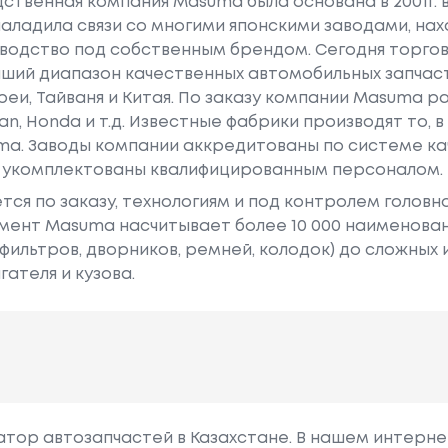
твенная компания Masuma была основана в 2001г. в
аладила связи со многими японскими заводами, на
зводство под собственным брендом. Сегодня торг
ший диапазон качественных автомобильных запчас
еи, Тайваня и Китая. По заказу компании Masuma ра
an, Honda и т.д. Известные фабрики производят то, в
a. Заводы компании аккредитованы по системе кач
 укомплектованы квалифицированным персоналом.
ется по заказу, технологиям и под контролем голов
имент Masuma насчитывает более 10 000 наименовани
(фильтров, дворников, ремней, колодок) до сложных
гателя и кузова.
гатор автозапчастей в Казахстане. В нашем интерне