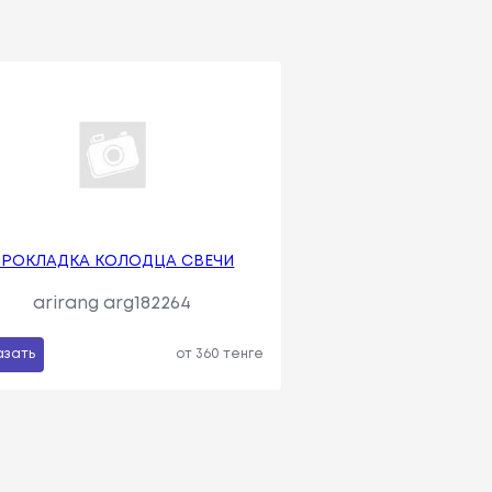
ПРОКЛАДКА КОЛОДЦА СВЕЧИ
arirang arg182264
азать
от 360 тенге