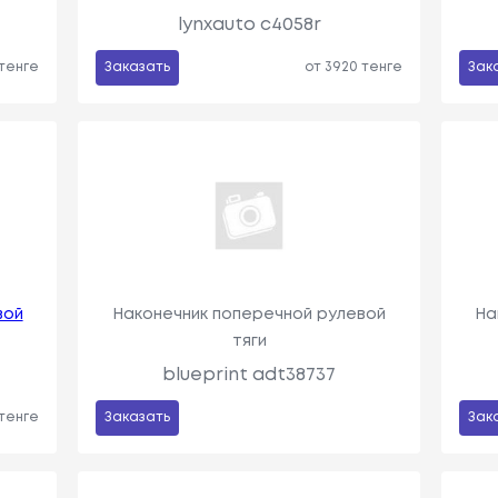
lynxauto c4058r
 тенге
Заказать
от 3920 тенге
Зак
вой
Наконечник поперечной рулевой
На
тяги
blueprint adt38737
 тенге
Заказать
Зак