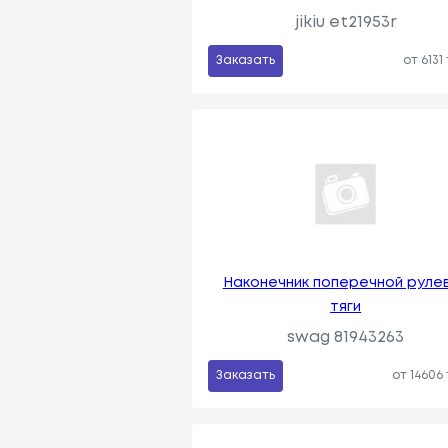
jikiu et21953r
Заказать
от 6131
Наконечник поперечной руле
тяги
swag 81943263
Заказать
от 14606