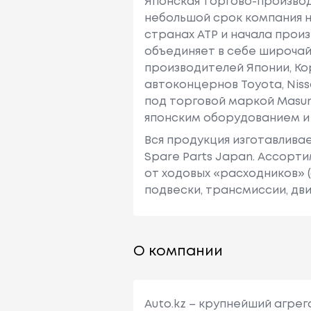
Японская торгово-производс
небольшой срок компания н
странах АТР и начала прои
объединяет в себе широчай
производителей Японии, Кор
автоконцернов Toyota, Niss
под торговой маркой Masum
японским оборудованием и
Вся продукция изготавлива
Spare Parts Japan. Ассорт
от ходовых «расходников» 
подвески, трансмиссии, дви
О компании
Auto.kz – крупнейший агре