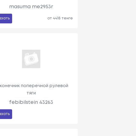
masuma me2953r
азать
от 4418 тенге
конечник поперечной рулевой
тяги
febibilstein 43263
азать