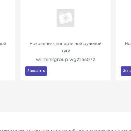
вой
Наконечник поперечной рулевой
На
тяги
wilminkgroup wg2256072
Заказать
Зак