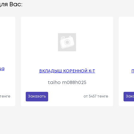
ля Вас:
ца
ВКЛАДЫШ КОРЕННОЙ К-Т
taiho m088h025
 тенге
Заказать
от 5457 тенге
Зак