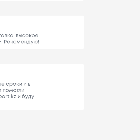
тавка, высокое
и. Рекомендую!
е сроки и в
и помогли
rt.kz и буду