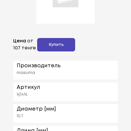
Цена
от
Купить
107 тенге
Производитель
masuma
Артикул
kj1416
Диаметр [мм]
10,7
Длина [мм]