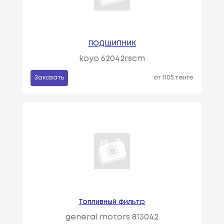
ПОДШИПНИК
koyo 62042rscm
Заказать
от 1105 тенге
Топливный фильтр
general motors 813042