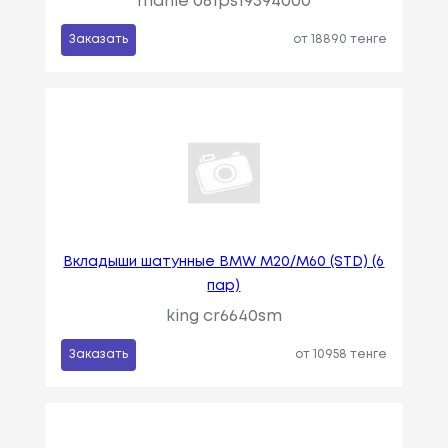
mahle 081ps19394000
Заказать
от 18890 тенге
Вкладыши шатунные BMW M20/M60 (STD) (6
пар)
king cr6640sm
Заказать
от 10958 тенге