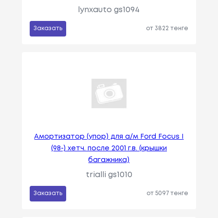
lynxauto gs1094
Заказать
от 3822 тенге
Амортизатор (упор) для а/м Ford Focus I
(98-) хетч. после 2001 г.в. (крышки
багажника)
trialli gs1010
Заказать
от 5097 тенге