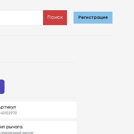
Поиск
Регистрация
Артикул
140102970
Тип рычага
Поперечный рычаг