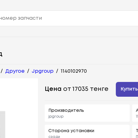
д
/
Другое
/
Jpgroup
/
1140102970
Цена
от 17035 тенге
Купить
Производитель
jpgroup
1
Сторона установки
сзади