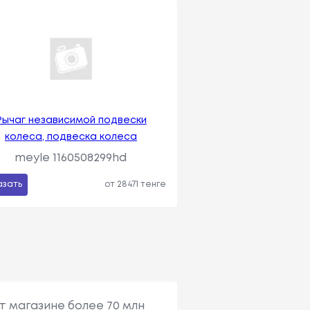
Рычаг независимой подвески
колеса, подвеска колеса
meyle 1160508299hd
азать
от 28471 тенге
т магазине более 70 млн