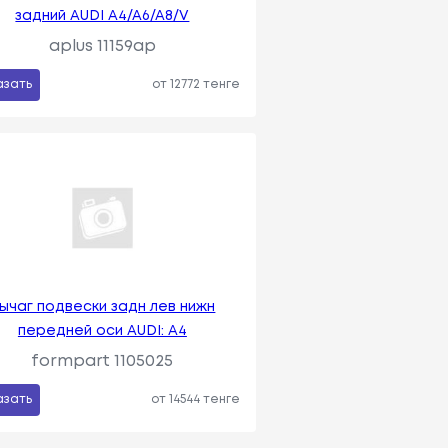
задний AUDI A4/A6/A8/V
aplus 11159ap
азать
от 12772 тенге
ычаг подвески задн лев нижн
передней оси AUDI: А4
formpart 1105025
азать
от 14544 тенге