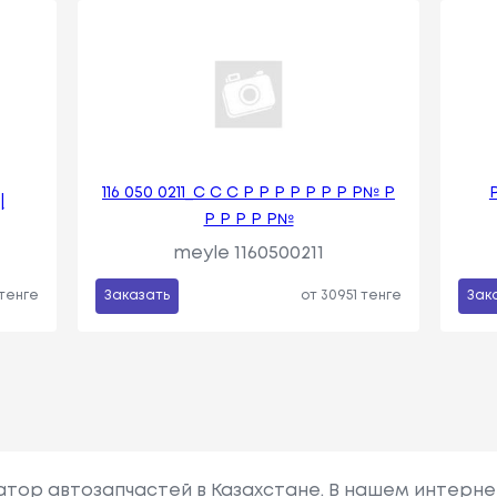
116 050 0211_С С С Р Р Р Р Р Р Р Р№ Р
|
Р Р Р Р Р№
meyle 1160500211
 тенге
Заказать
от 30951 тенге
Зак
гатор автозапчастей в Казахстане. В нашем интерне