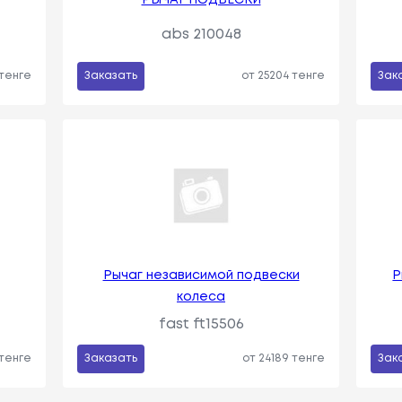
abs 210048
 тенге
Заказать
от 25204 тенге
Зак
Рычаг независимой подвески
Р
колеса
fast ft15506
 тенге
Заказать
от 24189 тенге
Зак