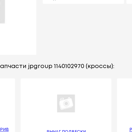
пчасти jpgroup 1140102970 (кроссы):
КРИВ
Р
РЫЧАГ ПОДВЕСКИ