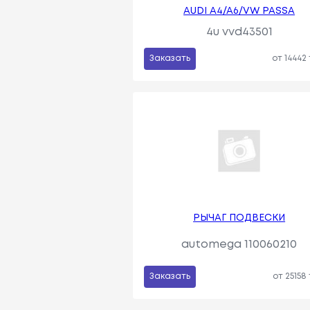
AUDI A4/A6/VW PASSA
4u vvd43501
Заказать
от 14442
РЫЧАГ ПОДВЕСКИ
automega 110060210
Заказать
от 25158