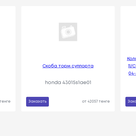
Кол
Скоба торм суппорта
11/
04-
honda 43015s1ae01
 тенге
Заказать
от 42057 тенге
Зак