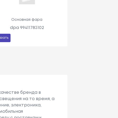
Основная фара
dpa 99411783102
азать
 качестве бренда в
вещения на то время, а
ение, электроника,
омобильная
ряду с поставками