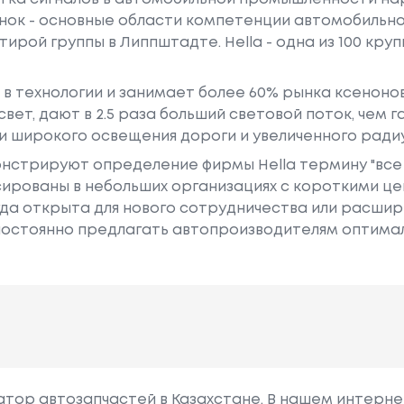
нок - основные области компетенции автомобильно
тирой группы в Липпштадте. Hella - одна из 100 кр
 в технологии и занимает более 60% рынка ксеноно
ет, дают в 2.5 раза больший световой поток, чем 
и широкого освещения дороги и увеличенного ради
трируют определение фирмы Hella термину "все д
сированы в небольших организациях с короткими ц
гда открыта для нового сотрудничества или расшире
постоянно предлагать автопроизводителям оптима
гатор автозапчастей в Казахстане. В нашем интерне