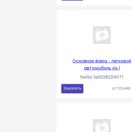
Основная фара - легковой
автомобиль A6 (
hella 1el008309071
Заказать
от 203488