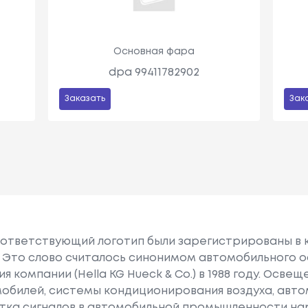
Основная фара
dpa 99411782902
Заказать
Зак
 и соответствующий логотип были зарегистрированы в
Это слово считалось синонимом автомобильного ос
 компании (Hella KG Hueck & Co.) в 1988 году. Освещ
мобилей, системы кондиционирования воздуха, авт
тка сигналов в автомобильной промышленности на