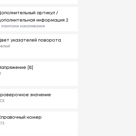
Дополнительный артикул /
дополнительная информация 2
 лампами накаливания
Цвет указателей поворота
белый
Напряжение [В]
2
проверочное значение
CE
Справочный номер
7,5