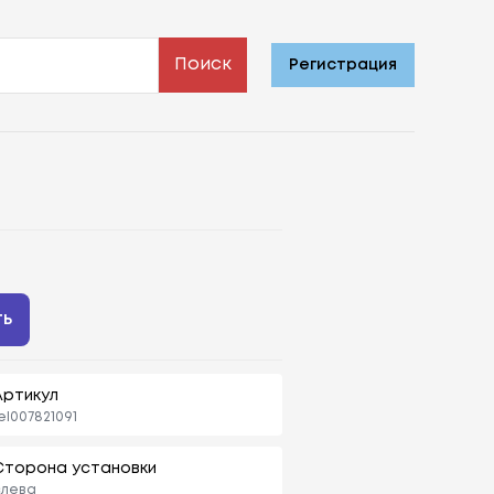
Поиск
Регистрация
ть
Артикул
el007821091
Сторона установки
слева