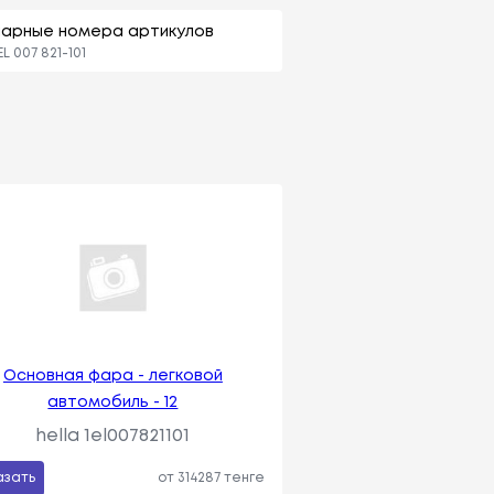
парные номера артикулов
EL 007 821-101
Основная фара - легковой
автомобиль - 12
hella 1el007821101
азать
от 314287 тенге