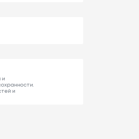
 и
сохранности.
стей и