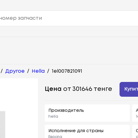
/
Другое
/
Hella
/
1el007821091
Цена
от 301646 тенге
Купи
Производитель
hella
1
Исполнение для страны
Европа