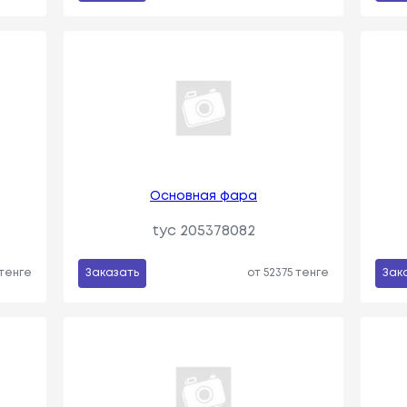
Основная фара
tyc 205378082
 тенге
Заказать
от 52375 тенге
Зак