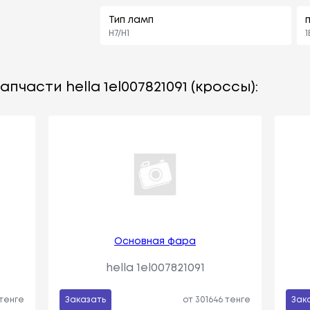
Тип ламп
H7/H1
1
пчасти hella 1el007821091 (кроссы):
Основная фара
hella 1el007821091
 тенге
Заказать
от 301646 тенге
Зак