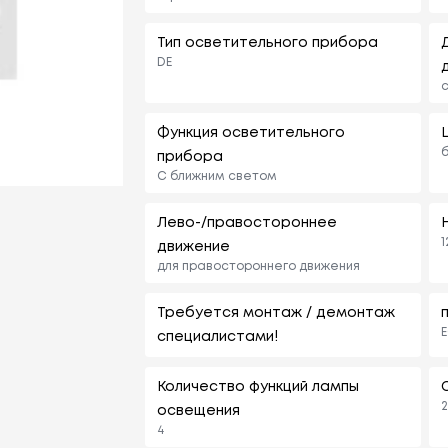
Тип осветительного прибора
DE
с
Функция осветительного
прибора
С ближним светом
Лево-/правостороннее
1
движение
для правостороннего движения
Требуется монтаж / демонтаж
E
специалистами!
Количество функций лампы
2
освещения
4