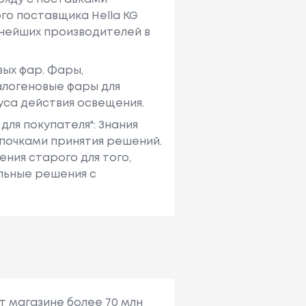
го поставщика Hella KG
упнейших производителей в
вых фар. Фары,
галогеновые фары для
уса действия освещения.
ля покупателя": Знания
епочками принятия решений.
ния старого для того,
льные решения с
т магазине более 70 млн