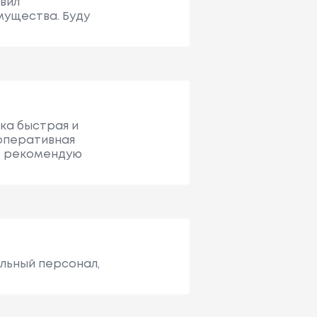
вил
мущества. Буду
вка быстрая и
 оперативная
нь рекомендую
ельный персонал,