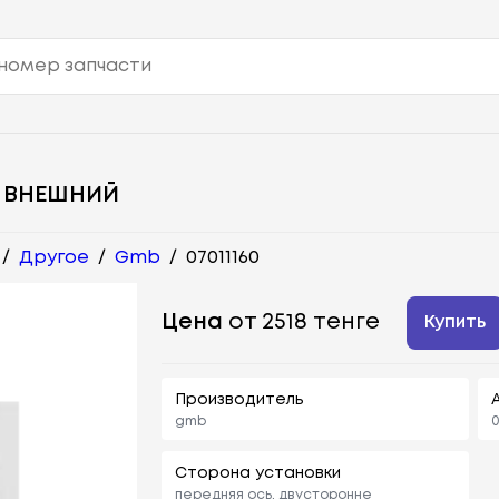
 ВНЕШНИЙ
/
Другое
/
Gmb
/
07011160
Цена
от 2518 тенге
Купить
Производитель
gmb
0
Сторона установки
передняя ось, двусторонне