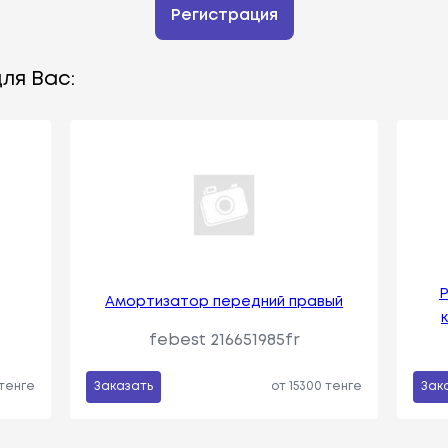
Регистрация
ля Вас:
Р
Амортизатор передний правый
к
febest 216651985fr
 тенге
Заказать
от 15300 тенге
Зак