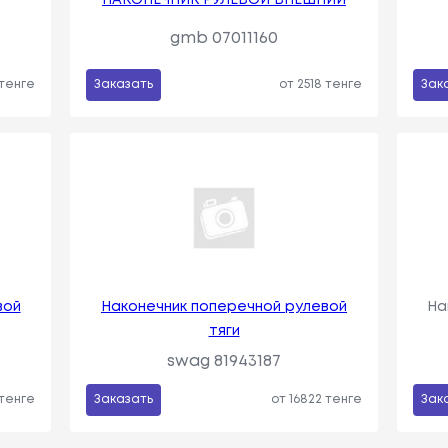
gmb 07011160
 тенге
Заказать
от 2518 тенге
Зак
вой
Наконечник поперечной рулевой
На
тяги
swag 81943187
 тенге
Заказать
от 16822 тенге
Зак