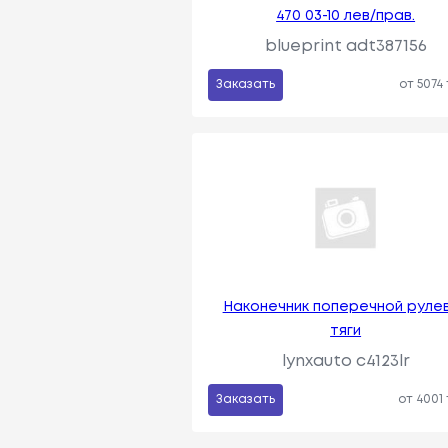
470 03-10 лев/прав.
blueprint adt387156
Заказать
от 5074
Наконечник поперечной руле
тяги
lynxauto c4123lr
Заказать
от 4001