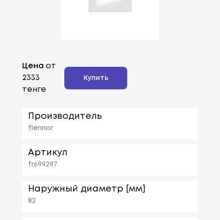
Цена
от
2333
Купить
тенге
Производитель
flennor
Артикул
fr699297
Наружный диаметр [мм]
82