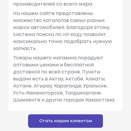
Ость: 72 Л.с.
производителей со всего мира.
/ 53 КВт.
На нашем сайте представлены
множество каталогов самых разных
Citroën
Bx (xb-_)
Объем: 1360
марок автомобилей. Благодоря этому,
См3, Мощн
система поиска по vin коду позволит
Ость: 75 Л.с.
максимально точно подобрать нужную
/ 55 КВт.
запчасть.
Citroën
Bx (xb-_)
Объем: 1580
Товары нашего магазина порадуют
См3, Мощн
оптовыми ценами и бесплатной
Ость: 80 Л.с.
доставкой по всей стране. Пункты
/ 59 КВт.
выдачи есть в Актау, Актобе, Алматы,
Астане, Атырау, Караганде, Уральске,
Citroën
Bx (xb-_)
Объем: 1580
Усть-Каменогорске, Талдыкоргане,
См3, Мощн
Шымкенте и других городах Казахстана.
Ость: 72 Л.с.
/ 53 КВт.
Стать нашим клиентом
Citroën
Bx (xb-_)
Объем: 1580
См3, Мощн