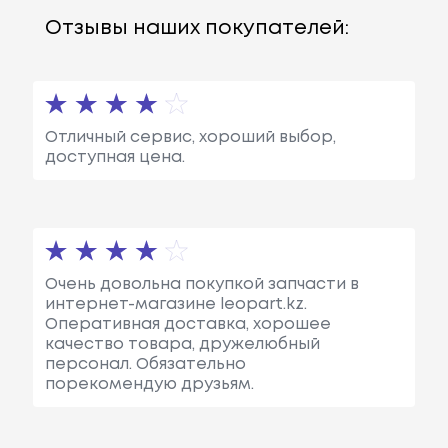
Ость: 75 Л.с.
Отзывы наших покупателей:
/ 55 КВт.
Citroën
Bx (xb-_)
Объем: 1580
См3, Мощн
Ость: 87 Л.с.
Отличный сервис, хороший выбор,
/ 64 КВт.
доступная цена.
Citroën
Bx (xb-_)
Объем: 1580
См3, Мощн
Ость: 88 Л.с.
/ 65 КВт.
Очень довольна покупкой запчасти в
интернет-магазине leopart.kz.
Citroën
Bx (xb-_)
Объем: 1580
Оперативная доставка, хорошее
См3, Мощн
качество товара, дружелюбный
Ость: 90 Л.с.
персонал. Обязательно
/ 66 КВт.
порекомендую друзьям.
Citroën
Bx (xb-_)
Объем: 1580
См3, Мощн