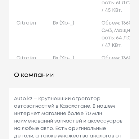
Ость: 61 Л.с.
/ 45 КВт.
Citroën
Bx (xb-_)
Объем: 1360
См3, Мощн
Ость: 64 Л.с.
/ 47 КВт.
Citroën
Bx (xb-_)
Объем: 1360
См3, Мощн
Ость: 67 Л.с.
О компании
/ 49 КВт.
Citroën
Bx (xb-_)
Объем: 1360
Auto.kz – крупнейший агрегатор
См3, Мощн
автозапчастей в Казахстане. В нашем
Ость: 71 Л.с.
интернет магазине более 70 млн
/ 52 КВт.
наименований запчастей и аксессуаров
Citroën
Bx (xb-_)
Объем: 1360
на любые авто. Есть оригинальные
См3, Мощн
детали, а также множество аналогов от