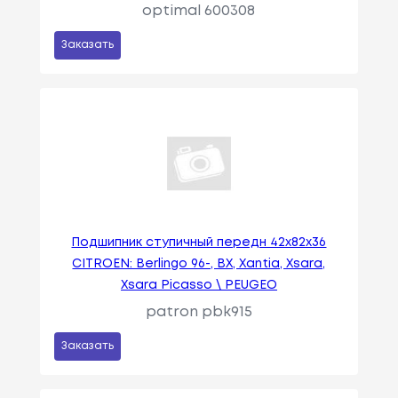
optimal 600308
Заказать
Подшипник ступичный передн 42x82x36
CITROEN: Berlingo 96-, BX, Xantia, Xsara,
Xsara Picasso \ PEUGEO
patron pbk915
Заказать