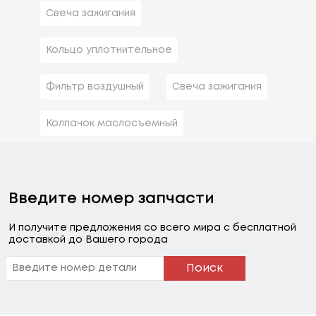
См3, Мощн
Свеча зажигания
Ость: 64 Л.с.
/ 47 КВт.
Кольцо уплотнительное
Citroën
Bx (xb-_)
Объем: 1905
См3, Мощн
Фильтр воздушный
Свеча зажигания
Ость: 69 Л.с.
/ 51 КВт.
Колпачок маслосъемный
Citroën
Bx Break (xb-_)
Объем: 1360
См3, Мощн
Ость: 60 Л.с.
Введите номер запчасти
/ 44 КВт.
И получите предложения со всего мира с бесплатной
Citroën
Bx Break (xb-_)
Объем: 1360
доставкой до Вашего города
См3, Мощн
Ость: 64 Л.с.
Поиск
/ 47 КВт.
Citroën
Bx Break (xb-_)
Объем: 1360