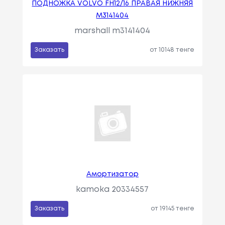
См3, Мощн
ПОДНОЖКА VOLVO FH12/16 ПРАВАЯ НИЖНЯЯ
Ость: 105 Л.
M3141404
С. / 77 КВт.
marshall m3141404
Citroën
Bx (xb-_)
Объем: 1905
Заказать
от 10148 тенге
См3, Мощн
Ость: 109 Л.
С. / 80 КВт.
Citroën
Bx (xb-_)
Объем: 1905
См3, Мощн
Ость: 120 Л.
С. / 88 КВт.
Citroën
Bx (xb-_)
Объем: 1905
См3, Мощн
Амортизатор
Ость: 122 Л.
kamoka 20334557
С. / 90 КВт.
Заказать
от 19145 тенге
Citroën
Bx (xb-_)
Объем: 1905