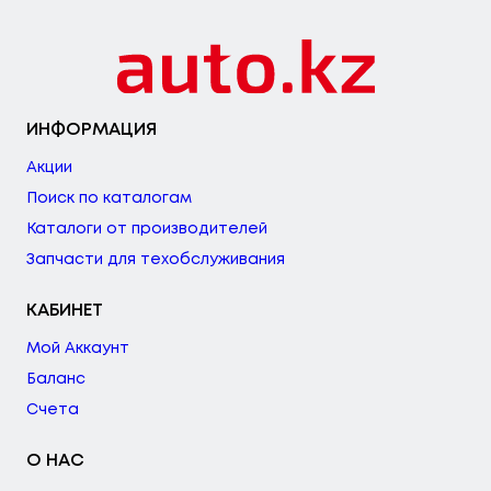
См3, Мощн
Ость: 71 Л.с.
/ 52 КВт.
Citroën
Bx Break (xb-_)
Объем: 1360
ИНФОРМАЦИЯ
См3, Мощн
Ость: 75 Л.с.
Акции
/ 55 КВт.
Поиск по каталогам
Каталоги от производителей
Citroën
Bx Break (xb-_)
Объем: 1580
Запчасти для техобслуживания
См3, Мощн
Ость: 72 Л.с.
КАБИНЕТ
/ 53 КВт.
Мой Аккаунт
Citroën
Bx Break (xb-_)
Объем: 1580
Баланс
См3, Мощн
Счета
Ость: 80 Л.с.
/ 59 КВт.
О НАС
Citroën
Bx Break (xb-_)
Объем: 1580