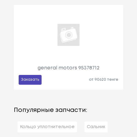
См3, Мощн
Ость: 147 Л.
С. / 108 КВт.
Citroën
Bx (xb-_)
Объем: 1905
См3, Мощн
Ость: 158 Л.
С. / 116 КВт.
Citroën
Bx (xb-_)
Объем: 1769
general motors 95378712
См3, Мощн
Ость: 60 Л.с.
Заказать
от 90620 тенге
/ 44 КВт.
Citroën
Bx (xb-_)
Объем: 1769
См3, Мощн
Популярные запчасти:
Ость: 90 Л.с.
/ 66 КВт.
Кольцо уплотнительное
Сальник
Citroën
Bx (xb-_)
Объем: 1905