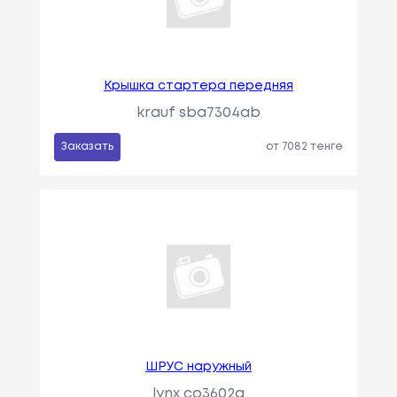
Крышка стартера передняя
krauf sba7304ab
Заказать
от 7082 тенге
ШРУС наружный
lynx co3602a