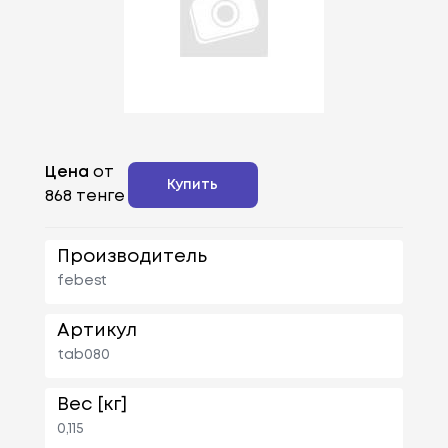
Цена
от
Купить
868 тенге
Производитель
febest
Артикул
tab080
Вес [кг]
0,115