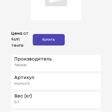
Цена
от
9491
Купить
тенге
Производитель
febest
Артикул
mzmcx7r
Вес [кг]
0,7