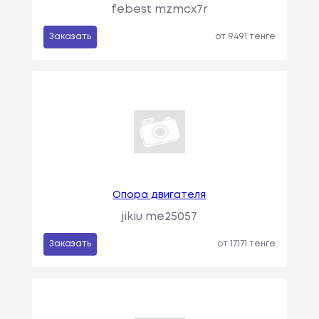
febest mzmcx7r
Заказать
от 9491 тенге
Опора двигателя
jikiu me25057
Заказать
от 17171 тенге