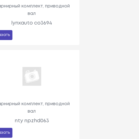
рнирный комплект, приводной
вал
lynxauto co3694
азать
рнирный комплект, приводной
вал
nty npzhd063
азать