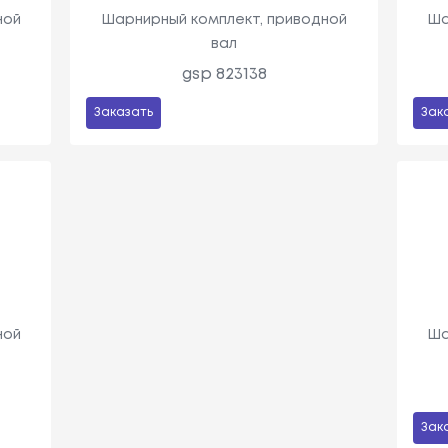
ной
Шарнирный комплект, приводной
Ша
вал
gsp 823138
Заказать
Зак
ной
Ша
Зак