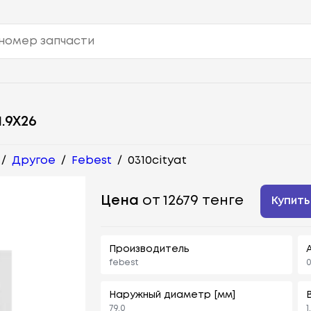
.9X26
/
Другое
/
Febest
/
0310cityat
Цена
от 12679 тенге
Купить
Производитель
febest
0
Наружный диаметр [мм]
В
79,0
1