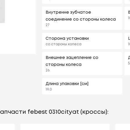
Внутренне зубчатое
1
соединение со стороны колеса
27
Сторона установки
со стороны колеса
1
Внешнее зацепление со
5
стороны колеса
26
Длина упаковки [см]
19,0
пчасти febest 0310cityat (кроссы):