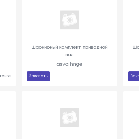
Шарнирный комплект, приводной
Ша
вал
asva hnge
 тенге
Заказать
Зак