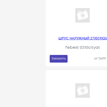
ШРУС НАРУЖНЫЙ 27X51.9X26
febest 0310cityat
Заказать
от 12679