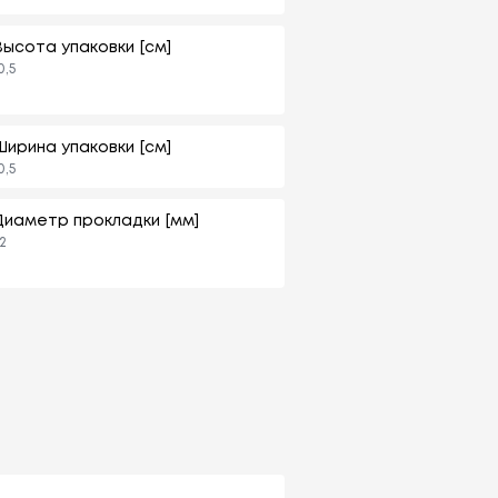
Высота упаковки [см]
0,5
Ширина упаковки [см]
0,5
Диаметр прокладки [мм]
2