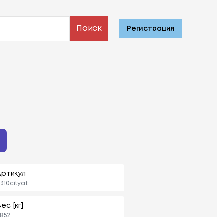
Поиск
Регистрация
Артикул
310cityat
ес [кг]
,852