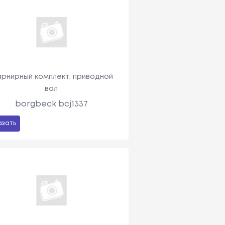
рнирный комплект, приводной
вал
borgbeck bcj1337
азать