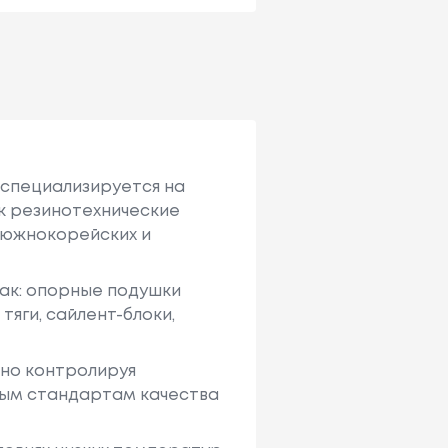
 специализируется на
к резинотехнические
, южнокорейских и
как: опорные подушки
тяги, сайлент-блоки,
ьно контролируя
вым стандартам качества