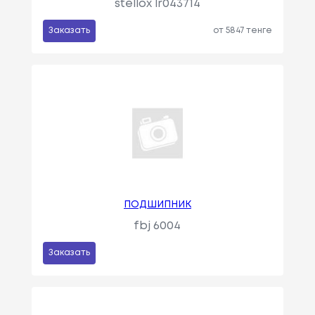
stellox lr043714
Заказать
от 5847 тенге
ПОДШИПНИК
fbj 6004
Заказать