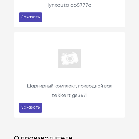
lynxauto co5777a
Заказать
Шарнирный комплект, приводной вал
zekkert gs3471
Заказать
О производителе