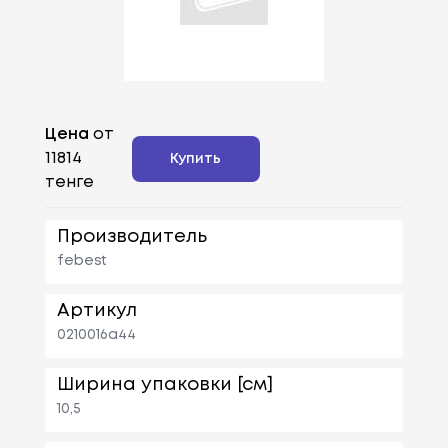
Цена
от
11814
Купить
тенге
Производитель
febest
Артикул
0210016a44
Ширина упаковки [см]
10,5