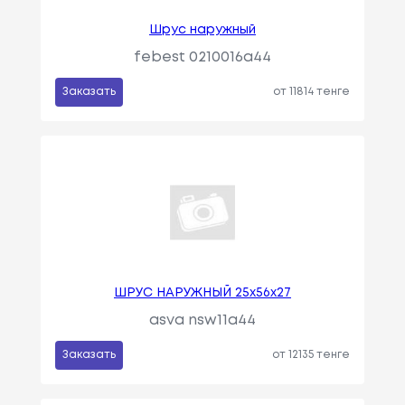
Шрус наружный
febest 0210016a44
Заказать
от 11814 тенге
ШРУС НАРУЖНЫЙ 25x56x27
asva nsw11a44
Заказать
от 12135 тенге