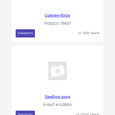
Сайлентблок
mapco 38601
Заказать
от 2255 тенге
Лямбда-зонд
krauf kr4280n
Заказать
от 12060 тенге