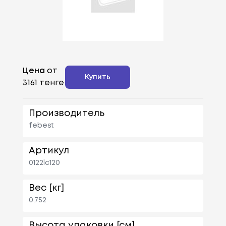
Цена
от
Купить
3161 тенге
Производитель
febest
Артикул
0122lc120
Вес [кг]
0,752
Высота упаковки [см]