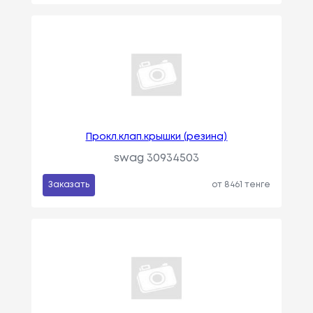
Прокл.клап.крышки (резина)
swag 30934503
Заказать
от 8461 тенге