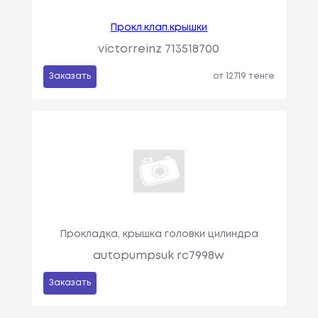
Прокл.клап.крышки
victorreinz 713518700
Заказать
от 12719 тенге
Прокладка, крышка головки цилиндра
autopumpsuk rc7998w
Заказать