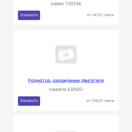
valeo 730396
Заказать
от 49723 тенге
Радиатор, охлаждение двигателя
nissens 630551
Заказать
от 39825 тенге