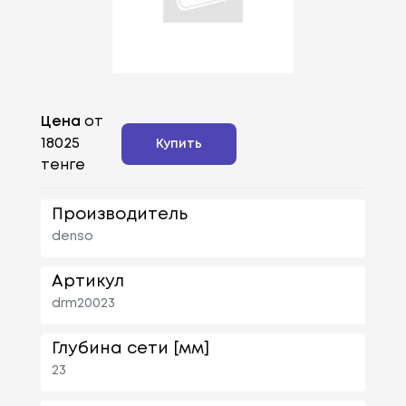
Цена
от
18025
Купить
тенге
Производитель
denso
Артикул
drm20023
Глубина сети [мм]
23