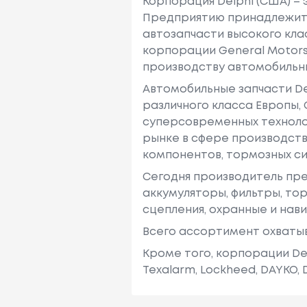
Корпорация Delphi (США) –
Предприятию принадлежит 1
автозапчасти высокого кла
корпорации General Motors.
производству автомобильн
Автомобильные запчасти D
различного класса Европы,
суперсовременных техноло
рынке в сфере производств
компонентов, тормозных с
Сегодня производитель пр
аккумуляторы, фильтры, то
сцепления, охранные и нав
Всего ассортимент охватыв
Кроме того, корпорации De
Texalarm, Lockheed, DAYKO, D