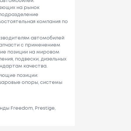
 автомобилей.
кающих на рынок
 подразделение
амостоятельная компания по
изводителям автомобилей
запчасти с применением
ие позиции на мировом
ения, подвески, дизельных
ндартам качества.
ующие позиции:
 шаровые опоры, системы
ды Freedom, Prestige,