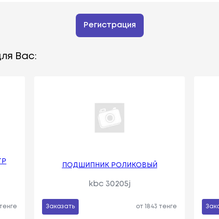
Регистрация
ля Вас:
ТР
ПОДШИПНИК РОЛИКОВЫЙ
kbc 30205j
 тенге
Заказать
от 1843 тенге
Зак