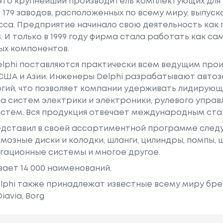
 это крупнейший производитель комплектующих для
79 заводов, расположенных по всему миру, выпус
сса. Предприятие начинало свою деятельность как
 И только в 1999 году фирма стала работать как с
ых компонентов.
elphi поставляются практически всем ведущим про
 США и Азии. Инженеры Delphi разрабатывают авто
гий, что позволяет компании удерживать лидирующ
а систем электрики и электроники, рулевого управл
истем. Вся продукция отвечает международным ста
едставил в своей ассортиментной программе след
рмозные диски и колодки, шланги, цилиндры, помпы,
игационные системы и многое другое.
ает 14 000 наименований.
lphi также принадлежат известные всему миру брен
iavia, Borg