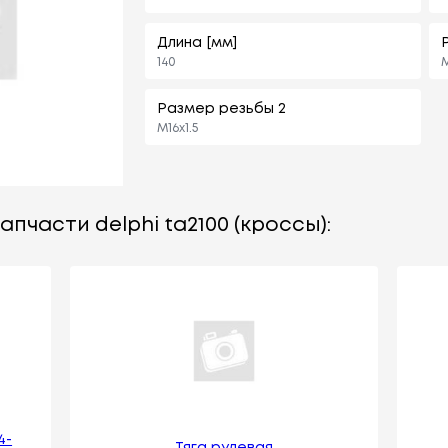
Длина [мм]
140
M
Размер резьбы 2
M16x1.5
пчасти delphi ta2100 (кроссы):
4-
Тяга рулевая