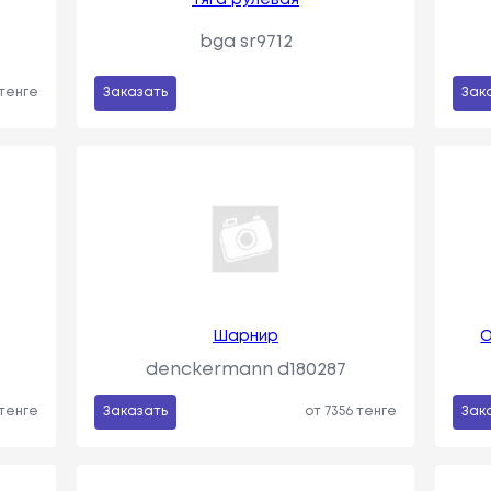
bga sr9712
 тенге
Заказать
Зак
Шарнир
О
denckermann d180287
 тенге
Заказать
от 7356 тенге
Зак