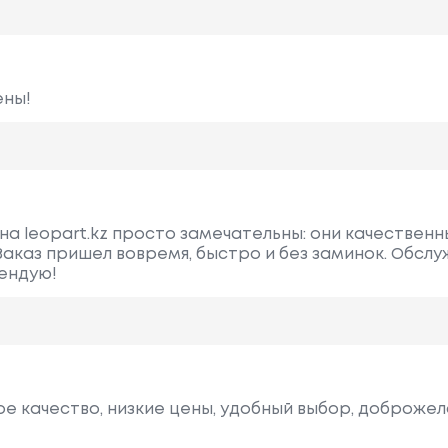
ены!
на leopart.kz просто замечательны: они качественн
Заказ пришел вовремя, быстро и без заминок. Обсл
ендую!
е качество, низкие цены, удобный выбор, доброже