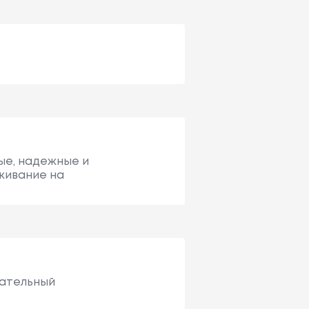
ые, надежные и
уживание на
лательный