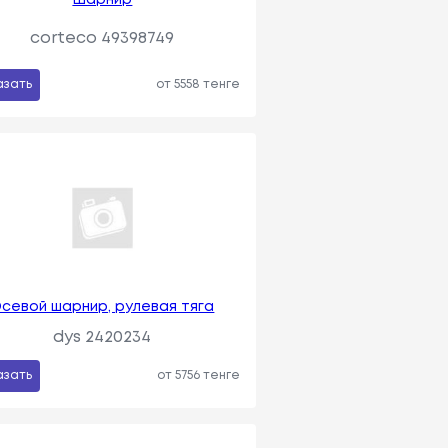
corteco 49398749
азать
от 5558 тенге
севой шарнир, рулевая тяга
dys 2420234
азать
от 5756 тенге