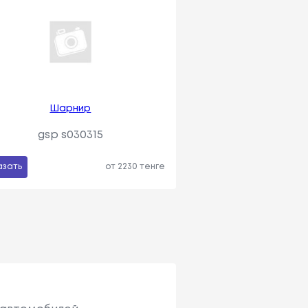
Шарнир
gsp s030315
азать
от 2230 тенге