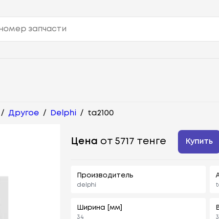
/
Другое
/
Delphi
/
ta2100
Цена
от 5717 тенге
Купить
Производитель
delphi
t
Ширина [мм]
34
3