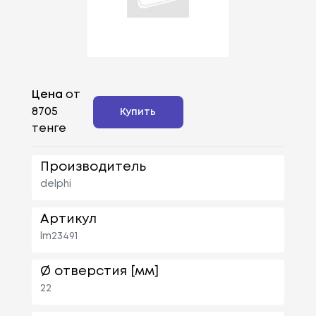
Цена
от
8705
Купить
тенге
Производитель
delphi
Артикул
lm23491
Ø отверстия [мм]
22