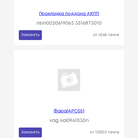
Прокладка поддона АКПП
nsin0020619063 3516873010
Заказать
от 4548 тенге
Фара(АPC05)
vag 4a0941030n
Заказать
от 125502 тенге