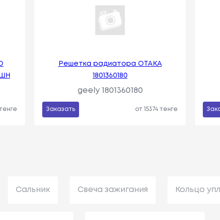
О
Решетка радиатора ОТАКА
РШН
1801360180
geely 1801360180
 тенге
Заказать
от 15374 тенге
Зак
Сальник
Свеча зажигания
Кольцо уп