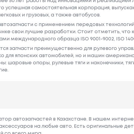
лее 50 лет работы над инновациями и реализацией
это успешная самостоятельная корпорация, выпуск
егковых и грузовых, а также автобусов.
втозапчасти с применением передовых технологий 
нке свои лучшие разработки. Стоит отметить, что 
и международного образца ISO 9001-9002, ISO 14001
ся запчасти преимущественно для рулевого управл
ко для японских автомобилей, но и машин американс
: шаровые опоры, рулевые тяги и наконечники, тяги
гие.
гатор автозапчастей в Казахстане. В нашем интерне
аксессуаров на любые авто. Есть оригинальные дет
й со всего мира.