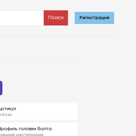
Поиск
Регистрация
Артикул
crmz46
Профиль головки болта
Внешний шестигранник