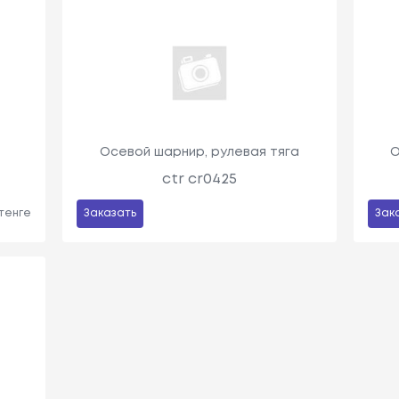
Осевой шарнир, рулевая тяга
О
ctr cr0425
 тенге
Заказать
Зак