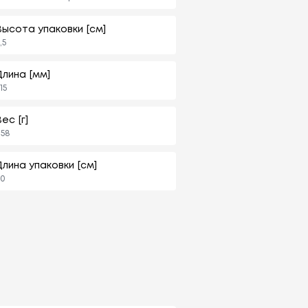
Высота упаковки [см]
,5
Длина [мм]
15
ес [г]
58
Длина упаковки [см]
40