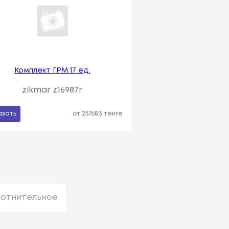
Комплект ГРМ 17 ед.
zikmar z16987r
азать
от 257683 тенге
лотнительное