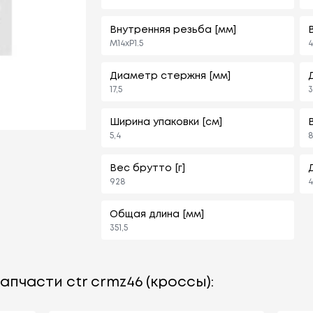
Внутренняя резьба [мм]
M14xP1.5
4
Диаметр стержня [мм]
17,5
3
Ширина упаковки [см]
В
5,4
8
Вес брутто [г]
928
Общая длина [мм]
351,5
апчасти ctr crmz46 (кроссы):