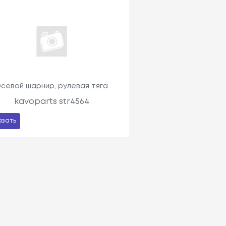
севой шарнир, рулевая тяга
kavoparts str4564
азать