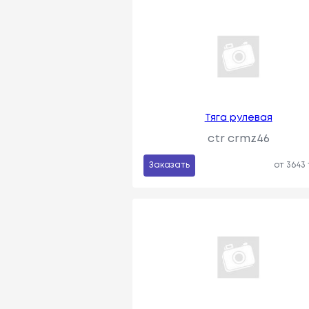
Тяга рулевая
ctr crmz46
Заказать
от 3643