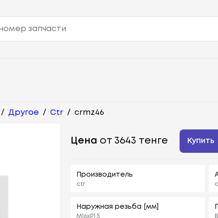
/
Другое
/
Ctr
/
crmz46
Цена
от 3643 тенге
Купить
Производитель
ctr
Наружная резьба [мм]
M16xP1.5