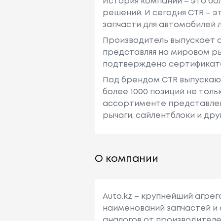
История компании – это бо
решений. И сегодня CTR – 
запчасти для автомобилей л
Производитель выпускает а
представляя на мировом ры
подтверждено сертификатам
Под брендом CTR выпускают
более 1000 позиций не толь
ассортименте представлены
рычаги, сайлентблоки и дру
О компании
Auto.kz – крупнейший агре
наименований запчастей и 
аналогов от производителе