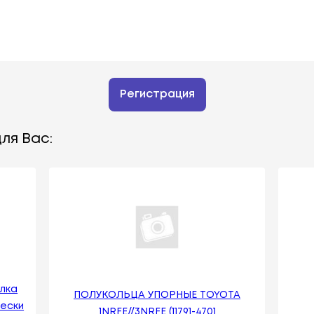
Регистрация
ля Вас:
улка
ПОЛУКОЛЬЦА УПОРНЫЕ TOYOTA
ески
1NRFE//3NRFE (11791-4701