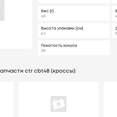
Вес [г]
413
4
Высота упаковки [см]
6,3
1
Покатость конуса
1/8
апчасти ctr cbt48 (кроссы):