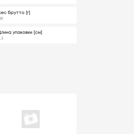
Вес брутто [г]
51
Длина упаковки [см]
1,3