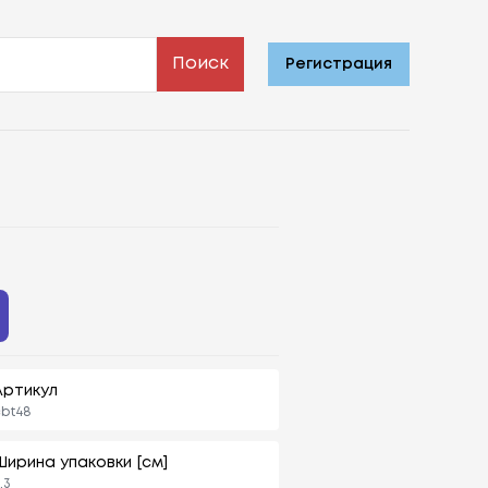
Поиск
Регистрация
Артикул
bt48
Ширина упаковки [см]
,3