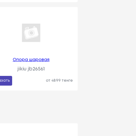
Опора шаровая
jikiu jb26561
азать
от 4899 тенге