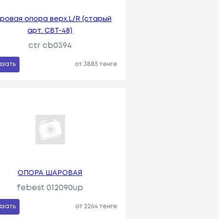
ровая опора верх.L/R (старый
арт. CBT-48)
ctr cb0394
азать
от 3885 тенге
ОПОРА ШАРОВАЯ
febest 012090up
азать
от 2264 тенге