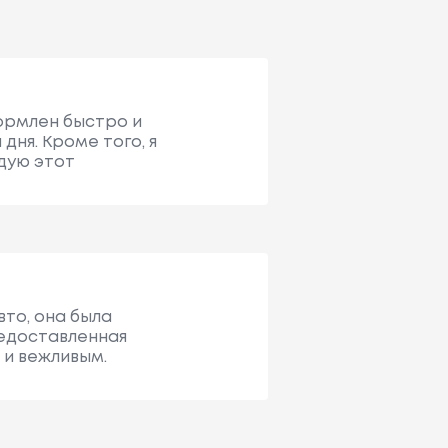
формлен быстро и
дня. Кроме того, я
дую этот
вто, она была
редоставленная
 и вежливым.