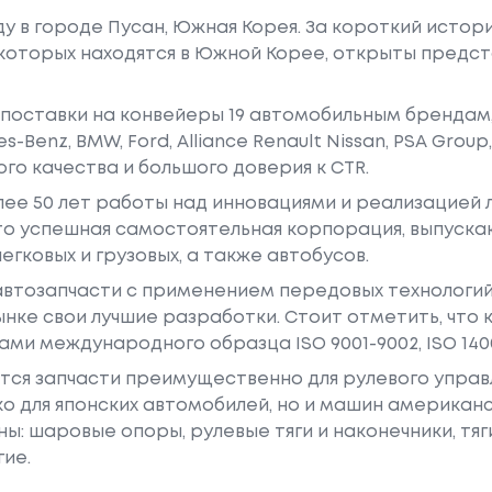
оду в городе Пусан, Южная Корея. За короткий исто
з которых находятся в Южной Корее, открыты предс
 поставки на конвейеры 19 автомобильным брендам,
-Benz, BMW, Ford, Alliance Renault Nissan, PSA Group, 
го качества и большого доверия к CTR.
лее 50 лет работы над инновациями и реализацией
это успешная самостоятельная корпорация, выпуск
егковых и грузовых, а также автобусов.
втозапчасти с применением передовых технологий 
нке свои лучшие разработки. Стоит отметить, что 
и международного образца ISO 9001-9002, ISO 14001
ся запчасти преимущественно для рулевого управл
ко для японских автомобилей, но и машин американс
: шаровые опоры, рулевые тяги и наконечники, тяги
гие.