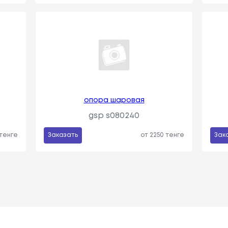
опора шаровая
gsp s080240
 тенге
Заказать
от 2250 тенге
Зак