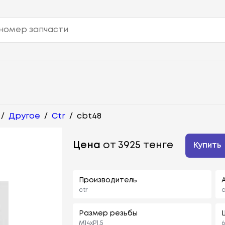
/
Другое
/
Ctr
/
cbt48
Цена
от 3925 тенге
Купить
Производитель
ctr
c
Размер резьбы
M14xP1.5
6