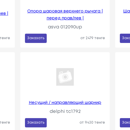
Опора шаровая верхнего рычага |
Ша
ев |
перед прав/лев |
asva 012090up
 тенге
Заказать
от 2479 тенге
Зак
Несущий / направляющий шарнир
delphi tc1792
 тенге
Заказать
от 9430 тенге
Зак