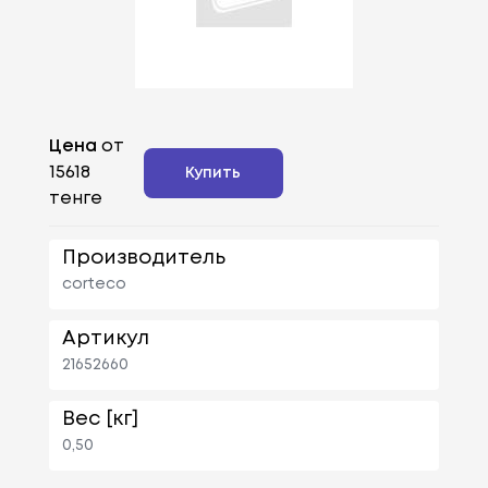
Цена
от
15618
Купить
тенге
Производитель
corteco
Артикул
21652660
Вес [кг]
0,50