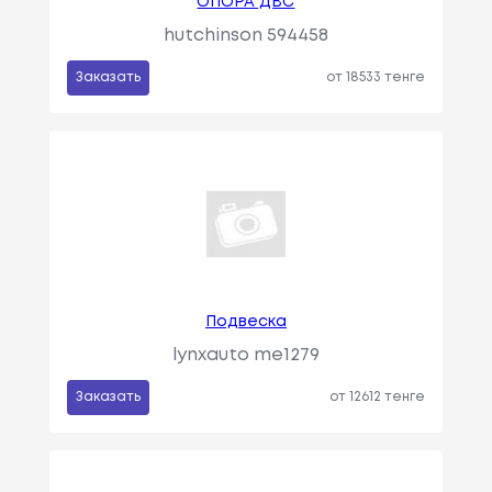
ОПОРА ДВС
hutchinson 594458
Заказать
от 18533 тенге
Подвеска
lynxauto me1279
Заказать
от 12612 тенге