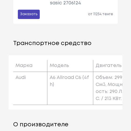
sasic 2706124
Заказать
от 11254 тенге
Транспортное средство
Марка
Модель
Двигатель
Audi
A6 Allroad C6 (4f
Объем: 2995
H)
См3, Мощн
Ость: 290 Л.
С. / 213 КВт.
О производителе