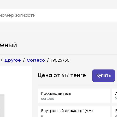
ЕМНЫЙ
/
Другое
/
Corteco
/
19025730
Цена
от 417 тенге
Купить
Производитель
corteco
1
Внутренний диаметр 1(мм)
6
6