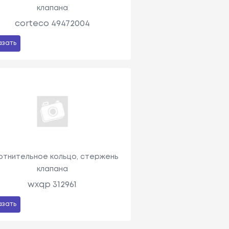
клапана
corteco 49472004
азать
отнительное кольцо, стержень
клапана
wxqp 312961
азать