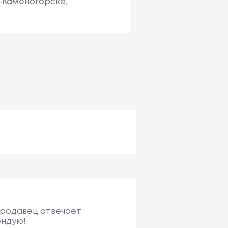
ь-Каменогорске,
 Продавец отвечает
ендую!