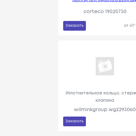
corteco 19025730
Заказать
от 417
Уплотнительное кольцо, стер
клапана
wilminkgroup wg2293060
Заказать