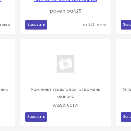
payen pa425
 тенге
Заказать
от 253 тенге
Зак
жень
Комплект прокладок, стержень
Упл
клапана
wxqp 90121
Заказать
Зак