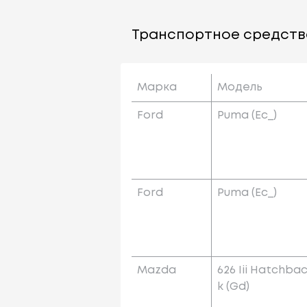
Транспортное средств
Марка
Модель
Ford
Puma (ec_)
Ford
Puma (ec_)
Mazda
626 Iii Hatchba
K (gd)