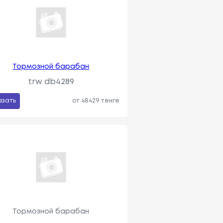
Тормозной барабан
trw db4289
азать
от 48429 тенге
Тормозной барабан