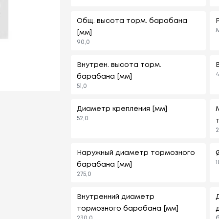
Общ. высота торм. барабана
M
[мм]
90,0
Внутрен. высота торм.
4
барабана [мм]
51,0
Диаметр крепления [мм]
52,0
2
Наружный диаметр тормозного
1
барабана [мм]
275,0
Внутренний диаметр
тормозного барабана [мм]
230,0
б