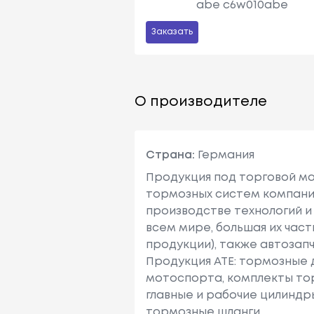
abe c6w010abe
Заказать
О производителе
Страна:
Германия
Продукция под торговой ма
тормозных систем компание
производстве технологий и
всем мире, большая их част
продукции), также автозапч
Продукция ATE: тормозные 
мотоспорта, комплекты тор
главные и рабочие цилиндр
тормозные шланги.