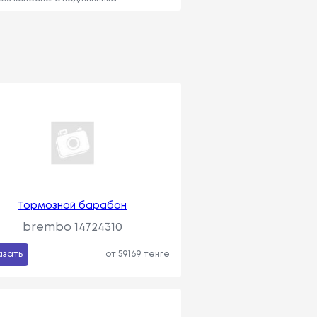
Тормозной барабан
brembo 14724310
азать
от 59169 тенге