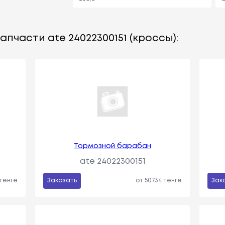
пчасти ate 24022300151 (кроссы):
Тормозной барабан
ate 24022300151
 тенге
Заказать
от 50734 тенге
Зак