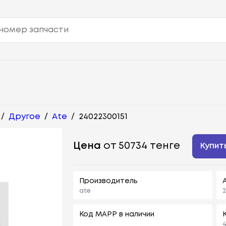
/
Другое
/
Ate
/
24022300151
Цена
от 50734 тенге
Купит
Производитель
ate
2
Код MAPP в наличии
4