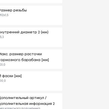
Размер резьбы
12x1,5
Внутренний диаметр 2 (мм)
5,3
Макс. размер расточки
тормозного барабана [мм]
31,0
Ø фаски [мм]
00,0
Дополнительный артикул /
дополнительная информация 2
ез колесного подшипника