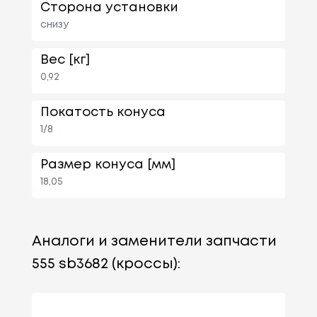
Сторона установки
снизу
Вес [кг]
0,92
Покатость конуса
1/8
Размер конуса [мм]
18,05
Аналоги и заменители запчасти
555 sb3682 (кроссы):