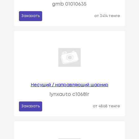
gmb 01010635
Заказать
от 3414 тенге
Несущий / направляющий шарнир
lynxauto c1068lr
Заказать
от 4868 тенге