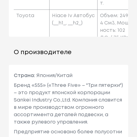
Т.
Toyota
Hiace Iv Автобус
Объем: 249
(__h1_, __h2_)
4 См3, Мощ
Ность: 102
Л.с. / 75 КВт.
О производителе
Страна:
Япония/Китай
Бренд «555» («Three Five» – "Три пятерки")
– это продукт японской корпорации
Sankei Industry Co.,Ltd. Компания славится
в мире производством огромного
ассортимента деталей подвески, а
также рулевого управления.
Предприятие основано более полусотни