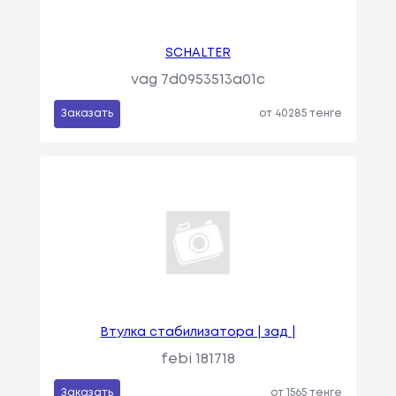
SCHALTER
vag 7d0953513a01c
Заказать
от 40285 тенге
Втулка стабилизатора | зад |
febi 181718
Заказать
от 1565 тенге