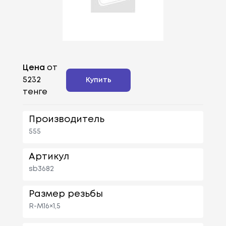
Цена
от
5232
Купить
тенге
Производитель
555
Артикул
sb3682
Размер резьбы
R-M16×1,5