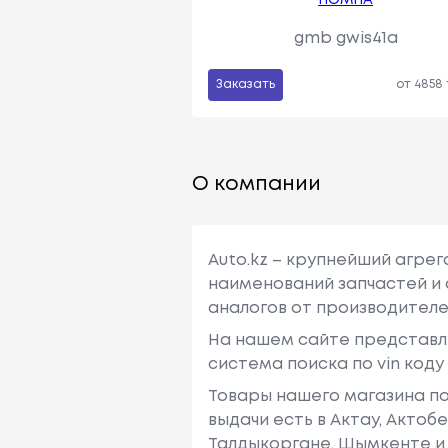
gmb gwis41a
Заказать
от 4858
О компании
Auto.kz – крупнейший агре
наименований запчастей и 
аналогов от производителе
На нашем сайте представл
система поиска по vin код
Товары нашего магазина по
выдачи есть в Актау, Актоб
Талдыкоргане, Шымкенте и 