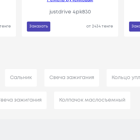
justdrive 4pk830
 тенге
Заказать
от 2434 тенге
Зак
Сальник
Свеча зажигания
Кольцо уп
веча зажигания
Колпачок маслосъемный