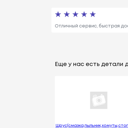
Отличный сервис, быстрая до
Еще у нас есть детали д
Шрус(смазка,пыльник,хомуты,сто