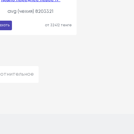
avg (чехия) 8203321
азать
от 32412 тенге
лотнительное