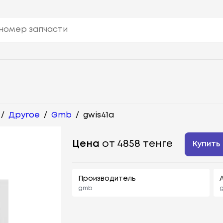
/
Другое
/
Gmb
/
gwis41a
Цена
от 4858 тенге
Купить
Производитель
gmb
g