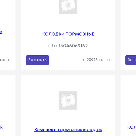
к,
КОЛОДКИ ТОРМОЗНЫЕ
ate 13046069162
 тенге
Заказать
от 23978 тенге
Зак
к,
КОЛ
Комплект тормозных колодок