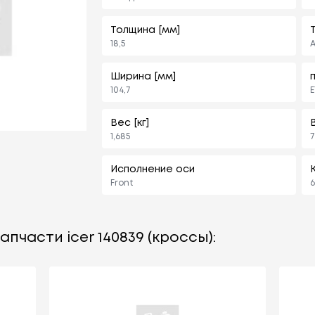
Толщина [мм]
18,5
Ширина [мм]
104,7
E
Вес [кг]
1,685
7
Исполнение оси
Front
6
пчасти icer 140839 (кроссы):