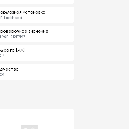
Тормозная установка
AP-Lockheed
проверочное значение
1 90R-01217/197
Высота [мм]
2,4
Качество
39