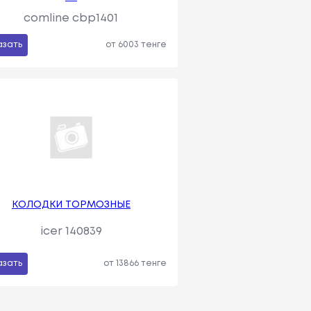
comline cbp1401
азать
от 6003 тенге
КОЛОДКИ ТОРМОЗНЫЕ
icer 140839
азать
от 13866 тенге