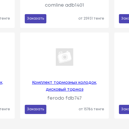
comline adb1401
 тенге
Заказать
от 25931 тенге
Зак
к,
Комплект тормозных колодок,
дисковый тормоз
ferodo fdb747
 тенге
Заказать
от 15786 тенге
Зак