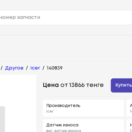
/
Другое
/
Icer
/
140839
Цена
от 13866 тенге
Купить
Производитель
icer
1
Датчик износа
вкл. датчик износа
1