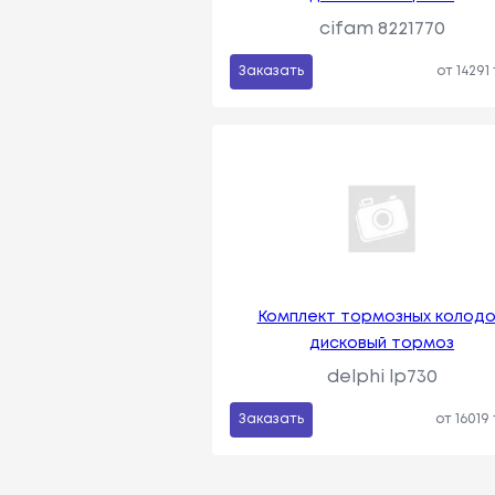
cifam 8221770
Заказать
от 14291
Комплект тормозных колодо
дисковый тормоз
delphi lp730
Заказать
от 16019