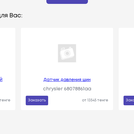
ля Вас:
Й
Датчик давления шин
chrysler 68078861aa
 тенге
Заказать
от 13545 тенге
Зак