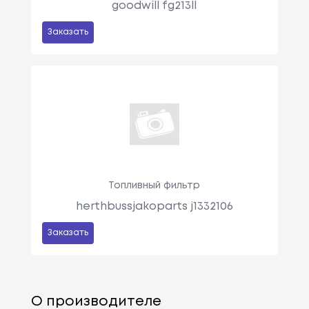
goodwill fg213ll
Заказать
Топливный фильтр
herthbussjakoparts j1332106
Заказать
О производителе