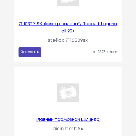
71-10329-SX_фильтр салона!\ Renault Laguna
all 93>
stellox 7110329sx
Заказать
от 1875 тенге
Главный тормозной цилиндр
aisin bmt154