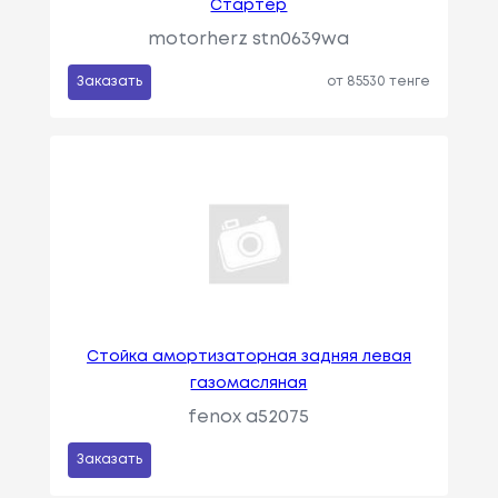
Стартер
motorherz stn0639wa
Заказать
от 85530 тенге
Стойка амортизаторная задняя левая
газомасляная
fenox a52075
Заказать