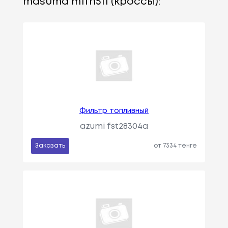
masuma mffh511 (кроссы):
Фильтр топливный
azumi fst28304a
Заказать
от 7334 тенге