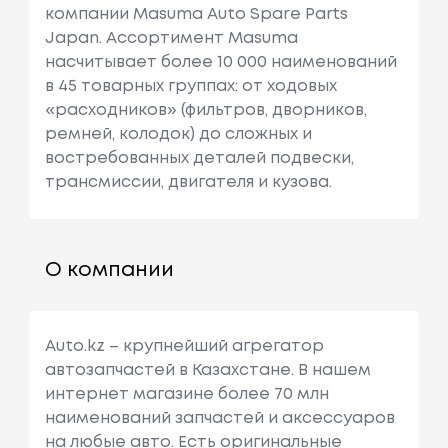
компании Masuma Auto Spare Parts
Ость: 270 Л.
Japan. Ассортимент Masuma
С. / 199 КВт.
насчитывает более 10 000 наименований
Vw
Golf Vi (5k1)
Объем: 1598
в 45 товарных группах: от ходовых
См3, Мощн
«расходников» (фильтров, дворников,
Ость: 105 Л.
ремней, колодок) до сложных и
С. / 77 КВт.
востребованных деталей подвески,
трансмиссии, двигателя и кузова.
Vw
Golf Vi (5k1)
Объем: 1968
См3, Мощн
Ость: 110 Л.
С. / 81 КВт.
О компании
Vw
Golf Vi (5k1)
Объем: 1968
См3, Мощн
Auto.kz – крупнейший агрегатор
Ость: 136 Л.
автозапчастей в Казахстане. В нашем
С. / 100 КВт.
интернет магазине более 70 млн
наименований запчастей и аксессуаров
Vw
Golf Vi (5k1)
Объем: 1968
на любые авто. Есть оригинальные
См3, Мощн