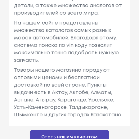
детали, а также множество аналогов от
Ость: 140 Л.
производителей со всего мира.
С. / 103 КВт.
На нашем сайте представлены
Vw
Golf Vi (5k1)
Объем: 1968
множество каталогов самых разных
См3, Мощн
марок автомобилей. Благодоря этому,
Ость: 170 Л.
система поиска по vin коду позволит
С. / 125 КВт.
максимально точно подобрать нужную
запчасть.
Товары нашего магазина порадуют
оптовыми ценами и бесплатной
доставкой по всей стране. Пункты
выдачи есть в Актау, Актобе, Алматы,
Астане, Атырау, Караганде, Уральске,
Усть-Каменогорске, Талдыкоргане,
Шымкенте и других городах Казахстана.
Стать нашим клиентом