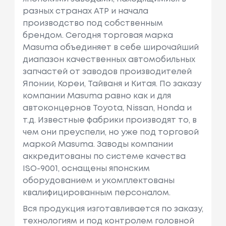
Ость: 160 Л.
разных странах АТР и начала
С. / 118 КВт.
производство под собственным
брендом. Сегодня торговая марка
Vw
Golf Vi (5k1)
Объем: 1984
Masuma объединяет в себе широчайший
См3, Мощн
диапазон качественных автомобильных
Ость: 200 Л.
запчастей от заводов производителей
С. / 147 КВт.
Японии, Кореи, Тайваня и Китая. По заказу
компании Masuma равно как и для
Vw
Golf Vi (5k1)
Объем: 1984
автоконцернов Toyota, Nissan, Honda и
См3, Мощн
т.д. Известные фабрики производят то, в
Ость: 210 Л.
чем они преуспели, но уже под торговой
С. / 155 КВт.
маркой Masuma. Заводы компании
Vw
Golf Vi (5k1)
Объем: 1984
аккредитованы по системе качества
См3, Мощн
ISO-9001, оснащены японским
Ость: 256 Л.
оборудованием и укомплектованы
С. / 188 КВт.
квалифицированным персоналом.
Вся продукция изготавливается по заказу,
Vw
Golf Vi (5k1)
Объем: 1984
технологиям и под контролем головной
См3, Мощн