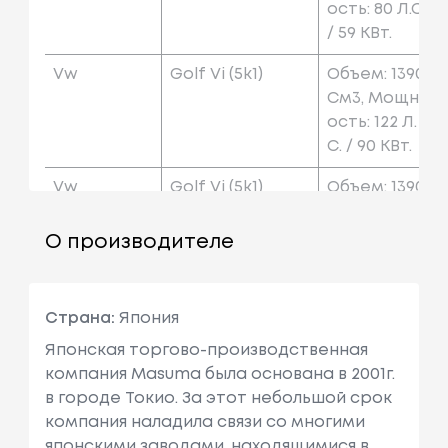
Ость: 80 Л.с.
/ 59 КВт.
Vw
Golf Vi (5k1)
Объем: 1390
См3, Мощн
Ость: 122 Л.
С. / 90 КВт.
Vw
Golf Vi (5k1)
Объем: 1390
См3, Мощн
Ость: 160 Л.
О производителе
С. / 118 КВт.
Vw
Golf Vi (5k1)
Объем: 1598
Страна:
Япония
См3, Мощн
Ость: 90 Л.с.
Японская торгово-производственная
/ 66 КВт.
компания Masuma была основана в 2001г.
в городе Токио. За этот небольшой срок
Vw
Golf Vi (5k1)
Объем: 1798
компания наладила связи со многими
См3, Мощн
японскими заводами, находящимися в