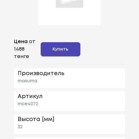
Цена
от
1488
Купить
тенге
Производитель
masuma
Артикул
mce4072
Высота [мм]
32