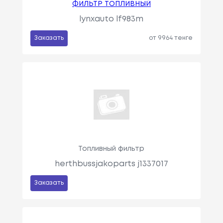
ФИЛЬТР ТОПЛИВНЫЙ
lynxauto lf983m
Заказать
от 9964 тенге
Топливный фильтр
herthbussjakoparts j1337017
Заказать