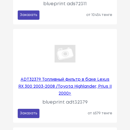
blueprint ads72311
Заказать
от 10454 тенге
ADT32379 Топливный фильтр в баке Lexus
RX 300 2003-2008 /Toyota Highlander, Prius II
2000>
blueprint adt32379
Заказать
от 6579 тенге